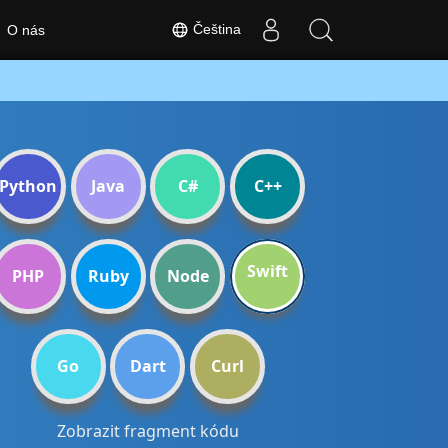
Čeština
O nás
Python
Java
C#
C++
Swift
PHP
Ruby
Node
Go
Dart
Curl
Zobrazit fragment kódu