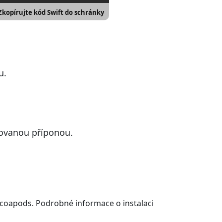
Zkopírujte kód Swift do schránky
u.
dovanou příponou.
Cocoapods. Podrobné informace o instalaci