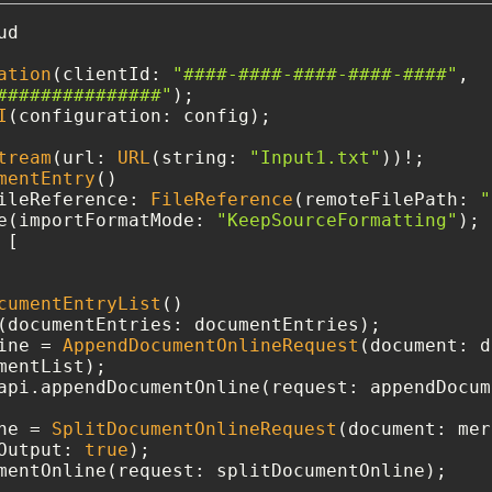
d

ation
(clientId: 
"####-####-####-####-####"
, 

###############"
I
(configuration: config);

tream
(url: 
URL
(string: 
"Input1.txt"
))
!
mentEntry
()

ileReference: 
FileReference
(remoteFilePath: 
"
e(importFormatMode: 
"KeepSourceFormatting"
 [

cumentEntryList
()

ine 
=
AppendDocumentOnlineRequest
(document: d
api.appendDocumentOnline(request: appendDocum
ne 
=
SplitDocumentOnlineRequest
(document: mer
Output: 
true
mentOnline(request: splitDocumentOnline);