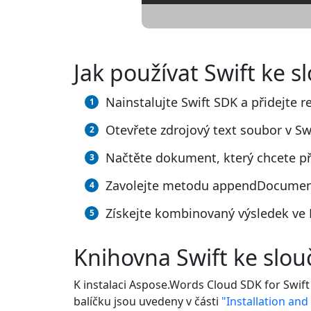
Jak používat Swift ke s
Nainstalujte Swift SDK a přidejte r
Otevřete zdrojový text soubor v Swi
Načtěte dokument, který chcete při
Zavolejte metodu appendDocumentO
Získejte kombinovaný výsledek ve 
Knihovna Swift ke slo
K instalaci Aspose.Words Cloud SDK for Swift
balíčku jsou uvedeny v části
"Installation an