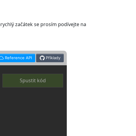
 rychlý začátek se prosím podívejte na
Reference API
Příklady
Spustit kód