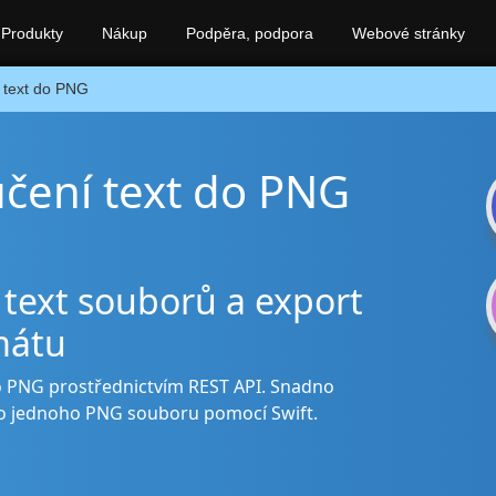
Produkty
Nákup
Podpěra, podpora
Webové stránky
text do PNG
učení text do PNG
 text souborů a export
mátu
do PNG prostřednictvím REST API. Snadno
do jednoho PNG souboru pomocí Swift.