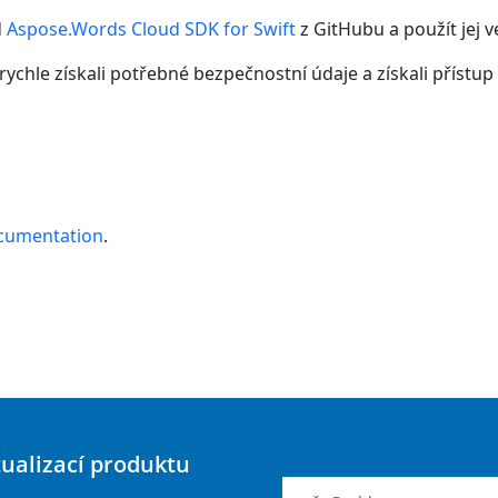
d
Aspose.Words Cloud SDK for Swift
z GitHubu a použít jej 
 rychle získali potřebné bezpečnostní údaje a získali přístu
cumentation
.
tualizací produktu