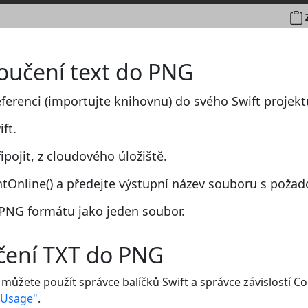
loučení text do PNG
eferenci (importujte knihovnu) do svého Swift projekt
ft.
pojit, z cloudového úložiště.
nline() a předejte výstupní název souboru s poža
PNG formátu jako jeden soubor.
učení TXT do PNG
 můžete použít správce balíčků Swift a správce závislostí 
d Usage"
.