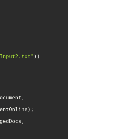
Input2.txt"
))

ocument, 

entOnline);

gedDocs, 
