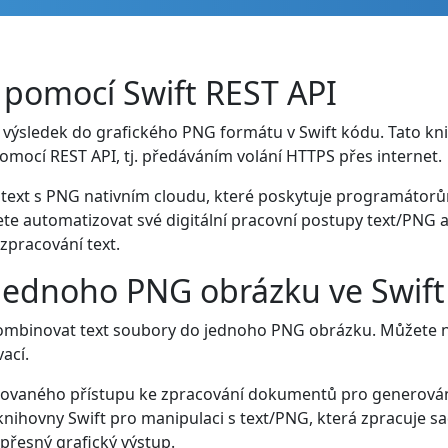
 pomocí Swift REST API
výsledek do grafického PNG formátu v Swift kódu. Tato knih
mocí REST API, tj. předáváním volání HTTPS přes internet.
 text s PNG nativním cloudu, které poskytuje programátorům 
 automatizovat své digitální pracovní postupy text/PNG a 
zpracování text.
o jednoho PNG obrázku ve Swift
binovat text soubory do jednoho PNG obrázku. Můžete nap
ací.
egrovaného přístupu ke zpracování dokumentů pro generován
knihovny Swift pro manipulaci s text/PNG, která zpracuje s
 přesný grafický výstup.