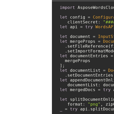
import
 AsposeWordsClou
let
 config 
=
Configur
   clientSecret: 
"###
let
 api 
=
try
WordsAP
let
 document 
=
InputS
let
 mergeProps 
=
Docu
  .setFileReference(f
  .setImportFormatMod
let
 documentEntries 
=
  mergeProps

let
 documentList 
=
Do
let
 appendDocumentOnl
let
 mergedDocs 
=
try
 
let
 splitDocumentOnli
   format: 
"png"
, zip
_
=
try
 api.splitDocu