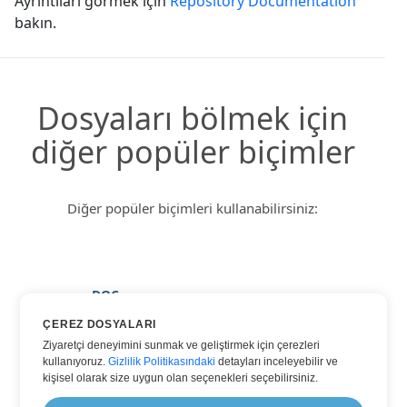
Ayrıntıları görmek için
Repository Documentation
bakın.
Dosyaları bölmek için
diğer popüler biçimler
Diğer popüler biçimleri kullanabilirsiniz:
DOC
DOCX
ÇEREZ DOSYALARI
Ziyaretçi deneyimini sunmak ve geliştirmek için çerezleri
HTML
kullanıyoruz.
Gizlilik Politikasındaki
detayları inceleyebilir ve
TXT
kişisel olarak size uygun olan seçenekleri seçebilirsiniz.