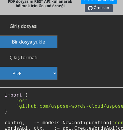
PDF dosyasını REST API kullanarak
bölmek için Go kod örneği
Örnekler
Giriş dosyası
Bir dosya yükle
Çıkış formatı
import
 (

"os"
"github.com/aspose-words-cloud/aspose-w
)

config, _ := models.NewConfiguration(
"confi
wordsApi, ctx, _ := api.CreateWordsApi(confi