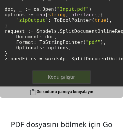
doc, _ := os.Open(
"Input.pdf"
)

options := 
map
[
string
]
interface
{}{

"zipOutput"
: ToBoolPointer(
true
),

}

request := &models.SplitDocumentOnlineReques
    Document: doc,

    Format: ToStringPointer(
"pdf"
),

    Optionals: options,

}

zippedFiles = wordsApi.SplitDocumentOnline(
Kodu çalıştır
Go kodunu panoya kopyalayın
PDF dosyasını bölmek için Go