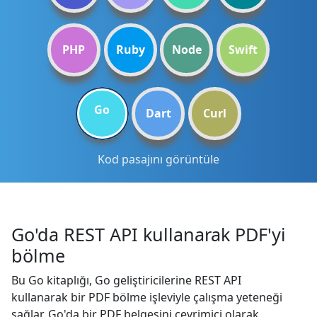
PHP
Ruby
Node
Swift
Go
Dart
Curl
Kod pasajını görüntüle
Go'da REST API kullanarak PDF'yi
bölme
Bu Go kitaplığı, Go geliştiricilerine REST API
kullanarak bir PDF bölme işleviyle çalışma yeteneği
sağlar. Go'da bir PDF belgesini çevrimiçi olarak