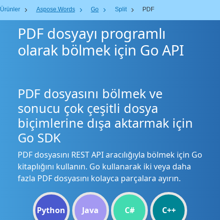
Ürünler
Aspose.Words
Go
Split
PDF
PDF dosyayı programlı
olarak bölmek için Go API
PDF dosyasını bölmek ve
sonucu çok çeşitli dosya
biçimlerine dışa aktarmak için
Go SDK
PDF dosyasını REST API aracılığıyla bölmek için Go
kitaplığını kullanın. Go kullanarak iki veya daha
fazla PDF dosyasını kolayca parçalara ayırın.
Python
Java
C#
C++