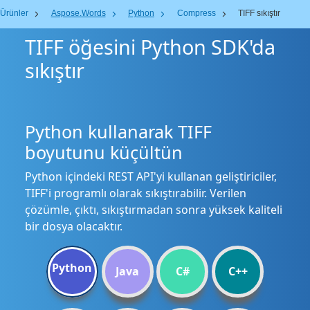
Ürünler
Aspose.Words
Python
Compress
TIFF sıkıştır
TIFF öğesini Python SDK'da
sıkıştır
Python kullanarak TIFF
boyutunu küçültün
Python içindeki REST API'yi kullanan geliştiriciler,
TIFF'i programlı olarak sıkıştırabilir. Verilen
çözümle, çıktı, sıkıştırmadan sonra yüksek kaliteli
bir dosya olacaktır.
Python
Java
C#
C++