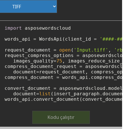
import
 asposewordscloud

words_api = WordsApi(client_id = 
'####-####
request_document = 
open
(
'Input.tiff'
, 
'rb'
)

request_compress_options = asposewordscloud
   images_quality=
75
, images_reduce_size_fa
compress_document_request = asposewordsclou
   document=request_document, compress_opti
compress_document = words_api.compress_docu
convert_document = asposewordscloud.models.
   document=
list
(insert_paragraph.document.
words_api.convert_document(convert_document
Kodu çalıştır