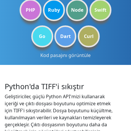
PHP
Ruby
Node
Swift
Go
Dart
Curl
Kod pasajını görüntüle
Python'da TIFF'i sıkıştır
Geliştiriciler, güçlü Python API'mizi kullanarak
içeriği ve çıktı dosyası boyutunu optimize etmek
için TIFF'i sıkıştırabilir. Dosya boyutunu küçültme,
kullanılmayan verileri ve kaynakları temizleyerek
gerçekleşir. Çıktı dosyasının boyutunu daha da