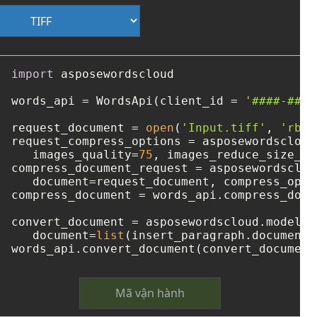
import
 asposewordscloud

words_api = WordsApi(client_id = 
'####-####
request_document = 
open
(
'Input.tiff'
, 
'rb'
)

request_compress_options = asposewordscloud
   images_quality=
75
, images_reduce_size_fa
compress_document_request = asposewordsclou
   document=request_document, compress_opti
compress_document = words_api.compress_docu
convert_document = asposewordscloud.models.
   document=
list
(insert_paragraph.document.
words_api.convert_document(convert_document
Mã vận hành