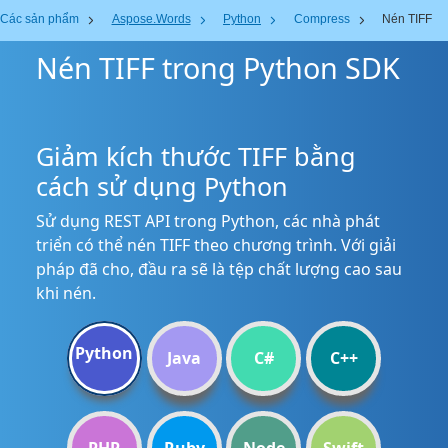
Các sản phẩm
Aspose.Words
Python
Compress
Nén TIFF
Nén TIFF trong Python SDK
Giảm kích thước TIFF bằng
cách sử dụng Python
Sử dụng REST API trong Python, các nhà phát
triển có thể nén TIFF theo chương trình. Với giải
pháp đã cho, đầu ra sẽ là tệp chất lượng cao sau
khi nén.
Python
Java
C#
C++