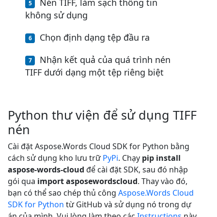
Nén TIFF, làm sạch thông tin
không sử dụng
Chọn định dạng tệp đầu ra
Nhận kết quả của quá trình nén
TIFF dưới dạng một tệp riêng biệt
Python thư viện để sử dụng TIFF
nén
Cài đặt Aspose.Words Cloud SDK for Python bằng
cách sử dụng kho lưu trữ
PyPi
. Chạy
pip install
aspose-words-cloud
để cài đặt SDK, sau đó nhập
gói qua
import asposewordscloud
. Thay vào đó,
bạn có thể sao chép thủ công
Aspose.Words Cloud
SDK for Python
từ GitHub và sử dụng nó trong dự
án của mình. Vui lòng làm theo các
Instructions
này