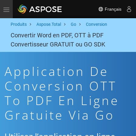
Français
Toggle navigation
Produits
Aspose.Total
Go
Conversion
Convertir Word en PDF, OTT à PDF
Convertisseur GRATUIT ou GO SDK
Application De
Conversion OTT
To PDF En Ligne
Gratuite Via Go