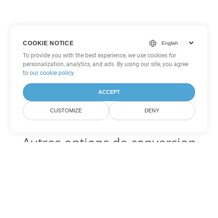
COOKIE NOTICE
To provide you with the best experience, we use cookies for
personalization, analytics, and ads. By using our site, you agree
to
our cookie policy
.
ACCEPT
CUSTOMIZE
DENY
Autres options de conversion
Word
Convertir OTT en DOC
DOC:
Microsoft Word Binary Format