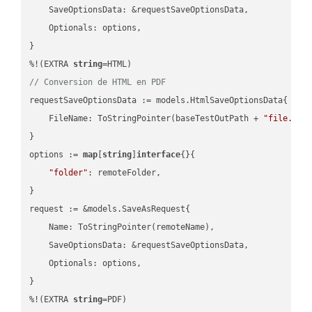
    SaveOptionsData: &requestSaveOptionsData,

    Optionals: options,

}

%!(EXTRA 
string
// Conversion de HTML en PDF
requestSaveOptionsData := models.HtmlSaveOptionsData{

    FileName: ToStringPointer(baseTestOutPath + 
"file.HTM
}

options := 
map
[
string
]
interface
{}{

"folder"
: remoteFolder,

}

request := &models.SaveAsRequest{

    Name: ToStringPointer(remoteName),

    SaveOptionsData: &requestSaveOptionsData,

    Optionals: options,

}

%!(EXTRA 
string
=PDF)