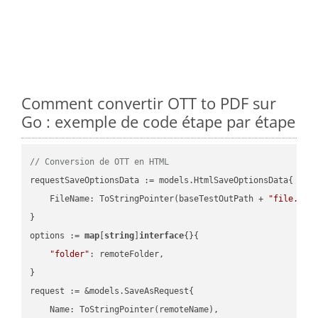
Comment convertir OTT to PDF sur
Go : exemple de code étape par étape
// Conversion de OTT en HTML
requestSaveOptionsData := models.HtmlSaveOptionsData{

    FileName: ToStringPointer(baseTestOutPath + 
"file.OTT
}

options := 
map
[
string
]
interface
{}{

"folder"
: remoteFolder,

}

request := &models.SaveAsRequest{

    Name: ToStringPointer(remoteName),
