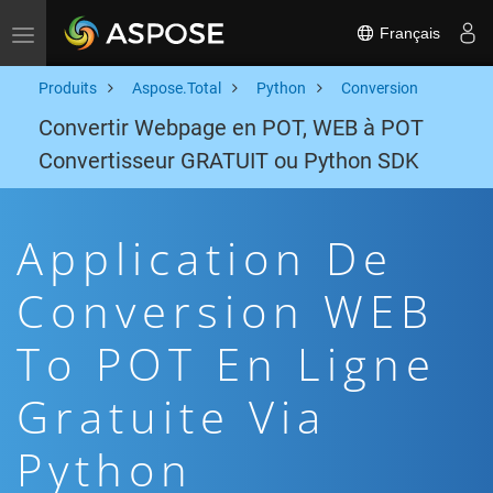
Français
Toggle navigation
Produits
Aspose.Total
Python
Conversion
Convertir Webpage en POT, WEB à POT
Convertisseur GRATUIT ou Python SDK
Application De
Conversion WEB
To POT En Ligne
Gratuite Via
Python