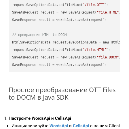
requestSaveOptionsData.setFileName(
"/file.OTT"
);

SaveAsRequest request = 
new
 SaveAsRequest(
"file.HTML"
,req
SaveResponse result = wordsApi.saveAs(request);

// превращение HTML to DOCM
HtmlSaveOptionsData requestSaveOptionsData = 
new
 HtmlSaveO
requestSaveOptionsData.setFileName(
"/file.HTML"
);

SaveAsRequest request = 
new
 SaveAsRequest(
"file.DOCM"
,req
Простое преобразование OTT Files
to DOCM в Java SDK
Настройте WordsApi и CellsApi
Инициализируйте
WordsApi
и
CellsApi
с вашим Client