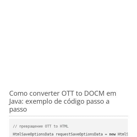
Como converter OTT to DOCM em
Java: exemplo de código passo a
passo
// превращение OTT to HTML
HtmlSaveOptionsData requestSaveOptionsData = 
new
 HtmlSaveO