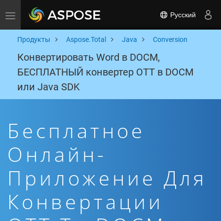
Русский
Toggle navigation
Продукты
Aspose.Total
Java
Conversion
Конвертировать Word в DOCM,
БЕСПЛАТНЫЙ конвертер OTT в DOCM
или Java SDK
Бесплатное
Онлайн-
Приложение Для
Конвертации