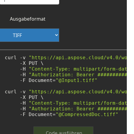
Ausgabeformat
curl -v 
"https://api.aspose.cloud/v4.0/word
     -X PUT \

     -H 
"Content-Type: multipart/form-data"
     -H 
"Authorization: Bearer ############
     -F Document=
"@Input1.tiff"
curl -v 
"https://api.aspose.cloud/v4.0/word
     -X PUT \

     -H 
"Content-Type: multipart/form-data"
     -H 
"Authorization: Bearer ############
     -F Document=
"@CompressedDoc.tiff"
Code ausführen