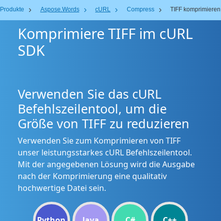
Produkte
Aspose.Words
cURL
Compress
TIFF komprimieren
Komprimiere TIFF im cURL
SDK
Verwenden Sie das cURL
Befehlszeilentool, um die
Größe von TIFF zu reduzieren
Verwenden Sie zum Komprimieren von TIFF
unser leistungsstarkes cURL Befehlszeilentool.
Mit der angegebenen Lösung wird die Ausgabe
nach der Komprimierung eine qualitativ
hochwertige Datei sein.
Python
Java
C#
C++