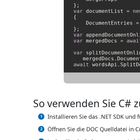
var
 documentList = 
ne
{

    DocumentEntries =
var
 appendDocumentOnl
var
 mergedDocs = 
awai
var
 splitDocumentOnli
   mergedDocs.Documen
await
So verwenden Sie C# 
Installieren Sie das .NET SDK und f
Öffnen Sie die DOC Quelldatei in C