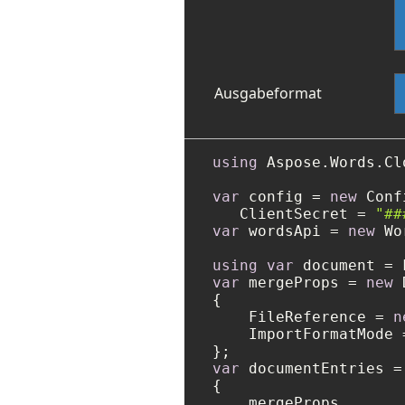
Ausgabeformat
using
 Aspose.Words.Cl
var
 config = 
new
 Conf
   ClientSecret = 
"##
var
 wordsApi = 
new
 Wo
using
var
 document = 
var
 mergeProps = 
new
 
{

    FileReference = 
n
    ImportFormatMode 
var
 documentEntries =
{

    mergeProps
