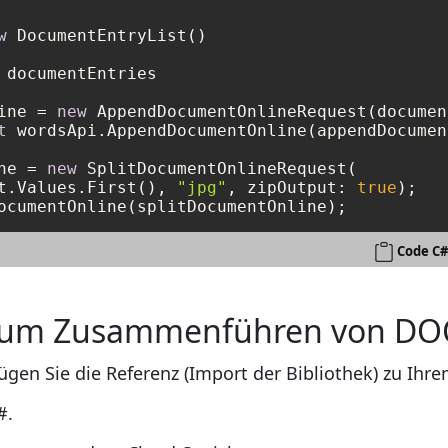
w
 DocumentEntryList()

 documentEntries

ine = 
new
t
 wordsApi.AppendDocumentOnline(appendDocumen
ne = 
new
 SplitDocumentOnlineRequest(

t.Values.First(), 
"jpg"
, zipOutput: 
true
Code C#
zum Zusammenführen von DOC
ügen Sie die Referenz (Import der Bibliothek) zu Ihre
#.