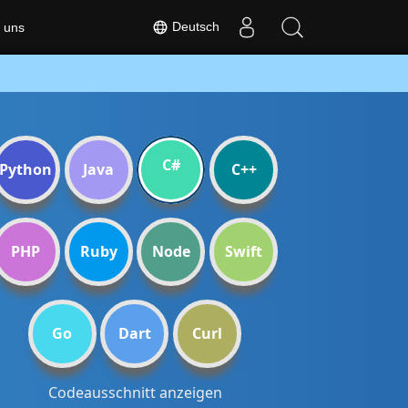
Deutsch
 uns
C#
Python
Java
C++
PHP
Ruby
Node
Swift
Go
Dart
Curl
Codeausschnitt anzeigen