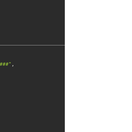
###"
, 
