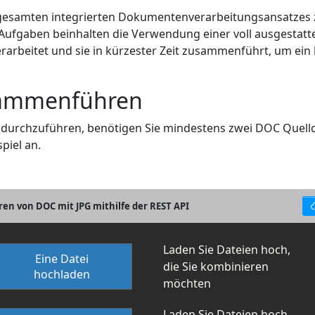
gesamten integrierten Dokumentenverarbeitungsansatzes
e Aufgaben beinhalten die Verwendung einer voll ausgestat
verarbeitet und sie in kürzester Zeit zusammenführt, um e
sammenführen
rchzuführen, benötigen Sie mindestens zwei DOC Quelldat
piel an.
n von DOC mit JPG mithilfe der REST API
Laden Sie Dateien hoch,
Eine Datei
die Sie kombinieren
hochladen
möchten
Laden Sie Dateien hoch,