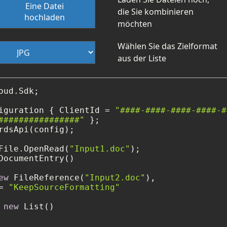
Eine Datei
die Sie kombinieren
hochladen
möchten
Wählen Sie das Zielformat
aus der Liste
oud.Sdk;

iguration { ClientId = 
"####-####-####-####-#
################"
rdsApi(config);

File.OpenRead(
"Input1.doc"
DocumentEntry()

ew
 FileReference(
"Input2.doc"
),

= 
"KeepSourceFormatting"
 
new
 List()
