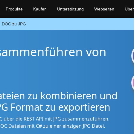
Produkte
Kaufen
Unterstützung
Webseiten
Über
DOC zu JPG
usammenführen von
teien zu kombinieren und
JPG Format zu exportieren
OC über die REST API mit JPG zusammenzuführen.
C Dateien mit C# zu einer einzigen JPG Datei.