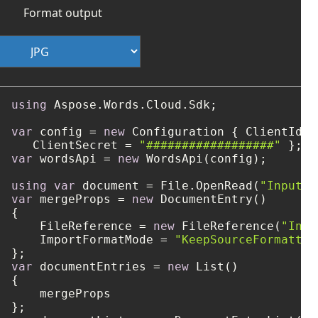
Format output
using
 Aspose.Words.Cloud.Sdk;

var
 config = 
new
 Configuration { ClientId =
   ClientSecret = 
"##################"
var
 wordsApi = 
new
 WordsApi(config);

using
var
 document = File.OpenRead(
"Input1.
var
 mergeProps = 
new
 DocumentEntry()

{

    FileReference = 
new
 FileReference(
"Inpu
    ImportFormatMode = 
"KeepSourceFormattin
var
 documentEntries = 
new
 List()

{

    mergeProps
