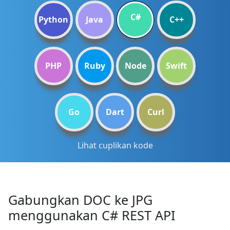
C#
Python
Java
C++
PHP
Ruby
Node
Swift
Go
Dart
Curl
Lihat cuplikan kode
Gabungkan DOC ke JPG
menggunakan C# REST API