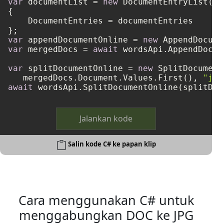
var
 documentList = 
new
 DocumentEntryList()

{

    DocumentEntries = documentEntries

var
 appendDocumentOnline = 
new
var
 mergedDocs = 
await
 wordsApi.AppendDocum
var
 splitDocumentOnline = 
new
 SplitDocument
   mergedDocs.Document.Values.First(), 
"jpg
await
Jalankan kode
Salin kode C# ke papan klip
Cara menggunakan C# untuk
menggabungkan DOC ke JPG