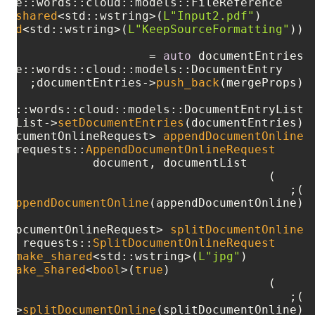
   std::
ke_shared
<std::wstring>(
L"Input2.pdf"
      std::
ared
<std::wstring>(
L"KeepSourceFormatting"
auto
documentEntries->
push_back
entList->
setDocumentEntries
dDocumentOnlineRequest> 
appendDocumentOnline
ew
 requests::
AppendDocumentOnlineRequest
);

->
appendDocumentOnline
itDocumentOnlineRequest> 
splitDocumentOnline
new
 requests::
SplitDocumentOnlineRequest
make_shared
<std::wstring>(
L"jpg"
        mergedDocs, std::
make_shared
<
bool
>(
true
		   std::
pi->
splitDocumentOnline
(splitDocumentOnline);
