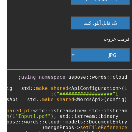
یک فایل آپلود کنید
فرمت خروجی
using
namespace
onfig = std::
make_shared
<ApiConfiguration>(
L"####-####-####-####-####"
);

L"##################"
ordsApi = std::
make_shared
::
shared_ptr
<std::istream>(
new
path
(
L"Input1.pdf"
), std::istream::binary));

   std::filesystem::
mergeProps->
setFileReference