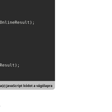
OnlineResult);

Result);

a(z) JavaScript kódot a vágólapra
e