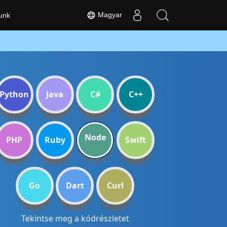
Magyar
unk
Python
Java
C#
C++
Node
PHP
Ruby
Swift
Go
Dart
Curl
Tekintse meg a kódrészletet