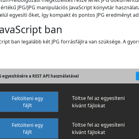
mentum-feldolgozási megközelítés része lehet JPG dokumen
es értékű JPG/JPG manipulációs JavaScript könyvtár használa
 belül egyesíti őket, így kompakt és pontos JPG eredményt ad
JavaScript ban
cript ban legalább két JPG forrásfájlra van szüksége. A gyo
PG egyesítésére a REST API használatával
Töltse fel az egyesíteni
Feltölteni egy
fájlt
kívánt fájlokat
Töltse fel az egyesíteni
Feltölteni egy
fájlt
kívánt fájlokat