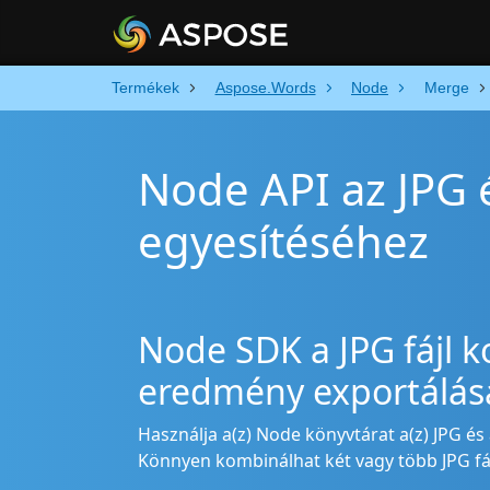
Termékek
Aspose.Words
Node
Merge
Node API az JPG 
egyesítéséhez
Node SDK a JPG fájl 
eredmény exportálá
Használja a(z) Node könyvtárat a(z) JPG és 
Könnyen kombinálhat két vagy több JPG fájl