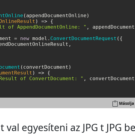
ntOnline
(appendDocumentOnline)

OnlineResult
) =>
 {

lt of AppendDocumentOnline: "
, appendDocument
ment = 
new
 model.
ConvertDocumentRequest
({

endDocumentOnlineResult,

ocument
(convertDocument)

umentResult
) =>
 {

Result of ConvertDocument: "
, convertDocument
Másolja 
 val egyesíteni az JPG t JPG b