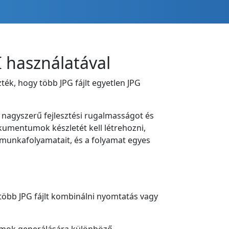
I használatával
ték, hogy több JPG fájlt egyetlen JPG
 nagyszerű fejlesztési rugalmasságot és
okumentumok készletét kell létrehozni,
G munkafolyamatait, és a folyamat egyes
t több JPG fájlt kombinálni nyomtatás vagy