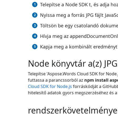
Telepítse a Node SDK t, és adja ho
Nyissa meg a forrás JPG fájlt JavaS
Töltsön be egy csatolandó dokume
Hívja meg az appendDocumentOnline(
Kapja meg a kombinált eredményt 
Node könyvtár a(z) JPG
Telepítse 'Aspose.Words Cloud SDK for Node.j
futtassa a parancssorból az
npm install asp
Cloud SDK for Node.js
forráskódját a GitHubb
hitelesítő adatok gyors megszerzéséhez és a
rendszerkövetelménye