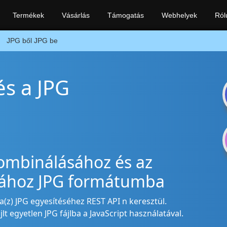
Termékek
Vásárlás
Támogatás
Webhelyek
Ról
JPG ből JPG be
és a JPG
kombinálásához és az
sához JPG formátumba
a(z) JPG egyesítéséhez REST API n keresztül.
t egyetlen JPG fájlba a JavaScript használatával.