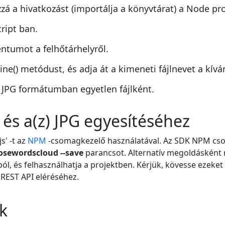
zzá a hivatkozást (importálja a könyvtárat) a Node pr
cript ban.
ntumot a felhőtárhelyről.
) metódust, és adja át a kimeneti fájlnevet a kívánt
JPG formátumban egyetlen fájlként.
 és a(z) JPG egyesítéséhez
s' -t az
NPM
-csomagkezelő használatával. Az SDK NPM cso
osewordscloud --save
parancsot. Alternatív megoldásként 
ól, és felhasználhatja a projektben. Kérjük, kövesse ezeket
 REST API eléréséhez.
k