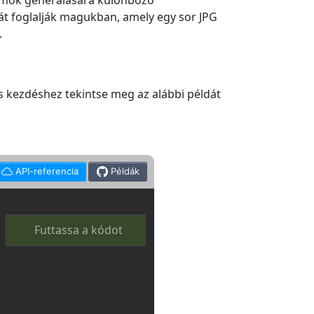
tumok generálására különböző
tát foglalják magukban, amely egy sor JPG
.
rs kezdéshez tekintse meg az alábbi példát
API-referencia
Példák
Futtassa a kódot