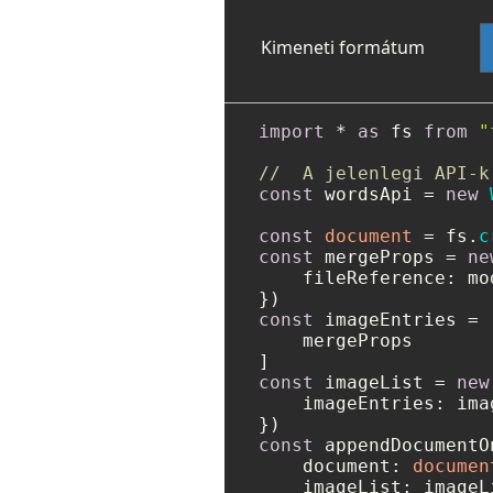
Kimeneti formátum
import
 * 
as
 fs 
from
"
//  A jelenlegi API-k
const
 wordsApi = 
new
const
document
 = fs.
c
const
 mergeProps = 
ne
fileReference
: mo
const
 imageEntries = [
    mergeProps

const
 imageList = 
new
imageEntries
: ima
const
 appendDocumentO
document
: 
documen
imageList
: imageLi