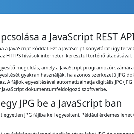
apcsolása a JavaScript REST AP
a JavaScript kóddal. Ezt a JavaScript könyvtárat úgy tervez
azaz HTTPS hívások interneten keresztül történő átadásával.
 egyesítő megoldás, amely a JavaScript programozói számára
egyesítését gyakran használják, ha azonos szerkezetű JPG d
. A fájlok egyesítésével automatizálhatja digitális JPG/JP
ony JavaScript dokumentumfeldolgozó szoftverbe.
 egy JPG be a JavaScript ban
t egyetlen JPG fájlba kell egyesíteni. Például érdemes lehe