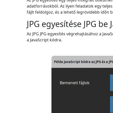
Az JPG egyesítés egy teljes integrált doku
adatforrásokból. Az ilyen feladatok egy telj
fájlt feldolgoz, és a lehető legrövidebb időn
JPG egyesítése JPG be 
Az JPG JPG egyesítés végrehajtásához a JavaS
a JavaScript kódra.
Példa JavaScript kódra az JPG és a J
Bemeneti fájlok