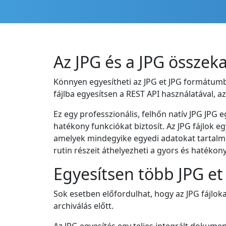
Az JPG és a JPG összek
Könnyen egyesítheti az JPG et JPG formátumba 
fájlba egyesítsen a REST API használatával, 
Ez egy professzionális, felhőn natív JPG JPG
hatékony funkciókat biztosít. Az JPG fájlok 
amelyek mindegyike egyedi adatokat tartalmaz
rutin részeit áthelyezheti a gyors és haték
Egyesítsen több JPG et
Sok esetben előfordulhat, hogy az JPG fájloka
archiválás előtt.