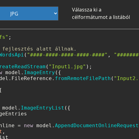
Válassza ki a
célformátumot a listából
fs"
;

 fejlesztés alatt állnak.
WordsApi
(
"####-####-####-####-####"
, 
"#######
reateReadStream
(
"Input1.jpg"
w
 model.
ImageEntry
({

del.
FileReference
.
fromRemoteFilePath
(
"Input2.


 model.
ImageEntryList
({

geEntries

nline = 
new
 model.
AppendDocumentOnlineRequest
t
,

st
