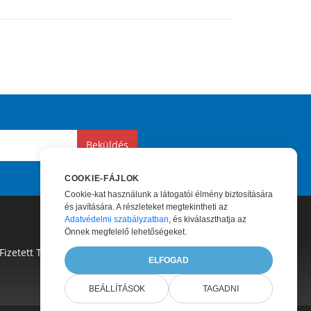
Beküldés
COOKIE-FÁJLOK
Cookie-kat használunk a látogatói élmény biztosítására
és javítására. A részleteket megtekintheti az
Adatvédelmi szabályzatban
, és kiválaszthatja az
Önnek megfelelő lehetőségeket.
Fizetett Támogatás
|
Fizetett Tanácsadás
|
Blog
|
ELFOGAD
BEÁLLÍTÁSOK
TAGADNI