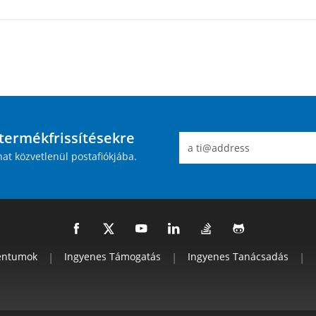
 termékfrissítésekre
hat közvetlenül postafiókjába.
ntumok
|
Ingyenes Támogatás
|
Ingyenes Tanácsadás
|