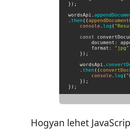
});

wordsApi.
appendDocume
.
then
(
(
appendDocument
console
.
log
(
"Resu
const
 convertDocu
document
: app
format
: 
"jpg"
    });

    wordsApi.
convertD
    .
then
(
(
convertDoc
console
.
log
(
"
    });

Hogyan lehet JavaScript