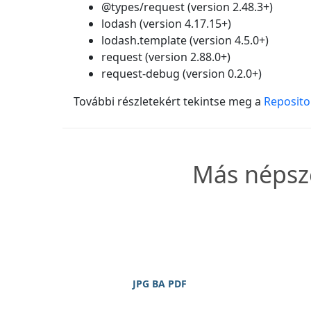
@types/request (version 2.48.3+)
lodash (version 4.17.15+)
lodash.template (version 4.5.0+)
request (version 2.88.0+)
request-debug (version 0.2.0+)
További részletekért tekintse meg a
Reposit
Más népsze
JPG BA PDF