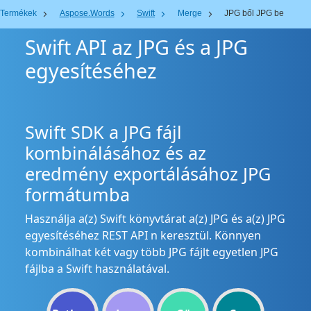
Termékek
Aspose.Words
Swift
Merge
JPG ből JPG be
Swift API az JPG és a JPG
egyesítéséhez
Swift SDK a JPG fájl
kombinálásához és az
eredmény exportálásához JPG
formátumba
Használja a(z) Swift könyvtárat a(z) JPG és a(z) JPG
egyesítéséhez REST API n keresztül. Könnyen
kombinálhat két vagy több JPG fájlt egyetlen JPG
fájlba a Swift használatával.