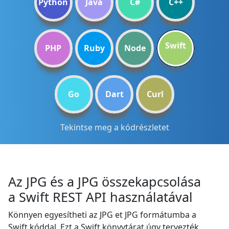
Python
Java
C#
C++
Swift
PHP
Ruby
Node
Go
Dart
Curl
Tekintse meg a kódrészletet
Az JPG és a JPG összekapcsolása
a Swift REST API használatával
Könnyen egyesítheti az JPG et JPG formátumba a
Swift kóddal. Ezt a Swift könyvtárat úgy tervezték,