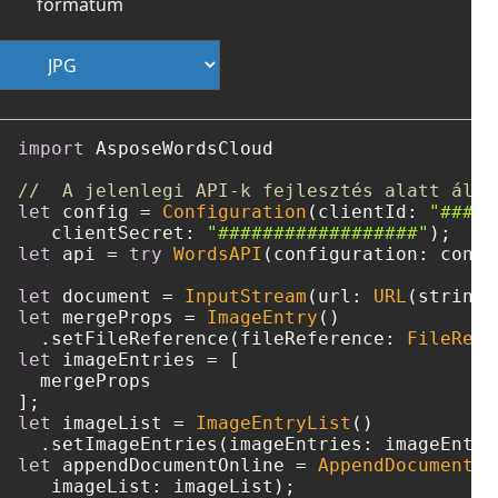
formátum
import
 AsposeWordsCloud

//  A jelenlegi API-k fejlesztés alatt álln
let
 config 
=
Configuration
(clientId: 
"####-
   clientSecret: 
"##################"
let
 api 
=
try
WordsAPI
(configuration: config
let
 document 
=
InputStream
(url: 
URL
(string:
let
 mergeProps 
=
ImageEntry
()

  .setFileReference(fileReference: 
FileRefe
let
 imageEntries 
=
 [

  mergeProps

let
 imageList 
=
ImageEntryList
()

let
 appendDocumentOnline 
=
AppendDocumentOn