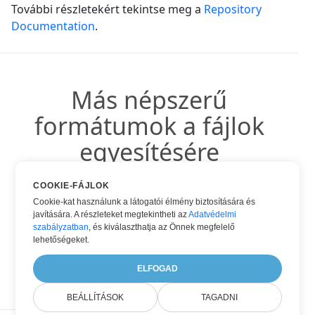
További részletekért tekintse meg a
Repository
Documentation
.
Más népszerű
formátumok a fájlok
egyesítésére
COOKIE-FÁJLOK
Más népszerű formátumokat is használhat:
Cookie-kat használunk a látogatói élmény biztosítására és
javítására. A részleteket megtekintheti az
Adatvédelmi
szabályzatban
, és kiválaszthatja az Önnek megfelelő
lehetőségeket.
JPG BA PDF
ELFOGAD
BEÁLLÍTÁSOK
TAGADNI