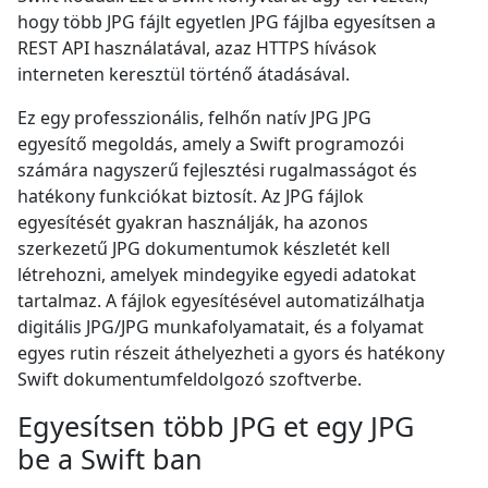
hogy több JPG fájlt egyetlen JPG fájlba egyesítsen a
REST API használatával, azaz HTTPS hívások
interneten keresztül történő átadásával.
Ez egy professzionális, felhőn natív JPG JPG
egyesítő megoldás, amely a Swift programozói
számára nagyszerű fejlesztési rugalmasságot és
hatékony funkciókat biztosít. Az JPG fájlok
egyesítését gyakran használják, ha azonos
szerkezetű JPG dokumentumok készletét kell
létrehozni, amelyek mindegyike egyedi adatokat
tartalmaz. A fájlok egyesítésével automatizálhatja
digitális JPG/JPG munkafolyamatait, és a folyamat
egyes rutin részeit áthelyezheti a gyors és hatékony
Swift dokumentumfeldolgozó szoftverbe.
Egyesítsen több JPG et egy JPG
be a Swift ban