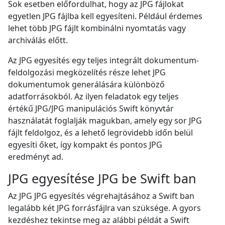
Sok esetben előfordulhat, hogy az JPG fájlokat
egyetlen JPG fájlba kell egyesíteni. Például érdemes
lehet több JPG fájlt kombinálni nyomtatás vagy
archiválás előtt.
Az JPG egyesítés egy teljes integrált dokumentum-
feldolgozási megközelítés része lehet JPG
dokumentumok generálására különböző
adatforrásokból. Az ilyen feladatok egy teljes
értékű JPG/JPG manipulációs Swift könyvtár
használatát foglalják magukban, amely egy sor JPG
fájlt feldolgoz, és a lehető legrövidebb időn belül
egyesíti őket, így kompakt és pontos JPG
eredményt ad.
JPG egyesítése JPG be Swift ban
Az JPG JPG egyesítés végrehajtásához a Swift ban
legalább két JPG forrásfájlra van szüksége. A gyors
kezdéshez tekintse meg az alábbi példát a Swift