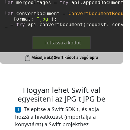
let
 mergedImages 
=
try
 api.appendDocumentOn
let
 convertDocument 
=
ConvertDocumentReques
   format: 
"jpg"
_
=
try
Futtassa a kódot
Másolja a(z) Swift kódot a vágólapra
Hogyan lehet Swift val
egyesíteni az JPG t JPG be
Telepítse a Swift SDK t, és adja
hozzá a hivatkozást (importálja a
könyvtárat) a Swift projekthez.