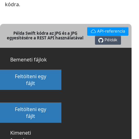
kódra.
API-referencia
Példa Swift kódra az JPG és a JPG
egyesítésére a REST API használatával
Példák
Bemeneti fájlok
Feltölteni egy
fájlt
Feltölteni egy
fájlt
Kimeneti