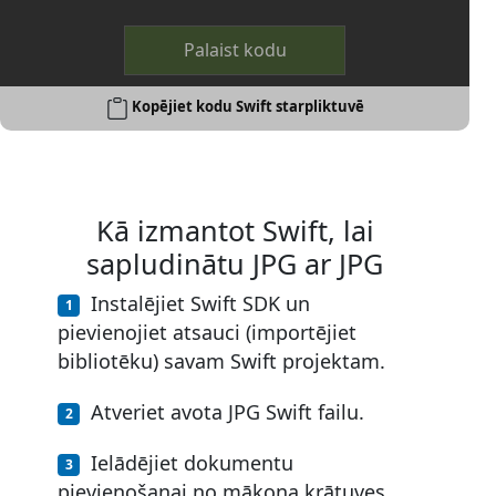
Palaist kodu
Kopējiet kodu Swift starpliktuvē
Kā izmantot Swift, lai
sapludinātu JPG ar JPG
Instalējiet Swift SDK un
pievienojiet atsauci (importējiet
bibliotēku) savam Swift projektam.
Atveriet avota JPG Swift failu.
Ielādējiet dokumentu
pievienošanai no mākoņa krātuves.