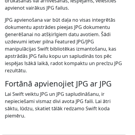
drukāšanas vai arhivēšanas, iespējams, vēlēsities
apvienot vairākus JPG failus.
JPG apvienošana var būt daļa no visas integrētās
dokumentu apstrādes pieejas JPG dokumentu
ģenerēšanai no atšķirīgiem datu avotiem. Šādi
uzdevumi ietver pilna Featured JPG/JPG
manipulācijas Swift bibliotēkas izmantošanu, kas
apstrādās JPG failu kopu un sapludinās tos pēc
iespējas īsākā laikā, radot kompaktu un precīzu JPG
rezultātu.
Fortānā apvienojiet JPG ar JPG
Lai Swift veiktu JPG un JPG sapludināšanu, ir
nepieciešami vismaz divi avota JPG faili. Lai ātri
sāktu, lūdzu, skatiet tālāk redzamo Swift koda
piemēru.