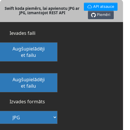
API atsauce
Swift koda piemērs, lai apvienotu JPG ar
JPG, izmantojot REST API
Piemēri
Ievades faili
Augšupielādēji
et failu
Augšupielādēji
et failu
Izvades formāts