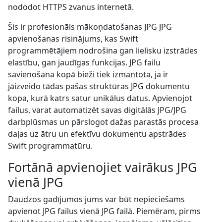
nododot HTTPS zvanus internetā.
Šis ir profesionāls mākoņdatošanas JPG JPG
apvienošanas risinājums, kas Swift
programmētājiem nodrošina gan lielisku izstrādes
elastību, gan jaudīgas funkcijas. JPG failu
savienošana kopā bieži tiek izmantota, ja ir
jāizveido tādas pašas struktūras JPG dokumentu
kopa, kurā katrs satur unikālus datus. Apvienojot
failus, varat automatizēt savas digitālās JPG/JPG
darbplūsmas un pārslogot dažas parastās procesa
daļas uz ātru un efektīvu dokumentu apstrādes
Swift programmatūru.
Fortānā apvienojiet vairākus JPG
vienā JPG
Daudzos gadījumos jums var būt nepieciešams
apvienot JPG failus vienā JPG failā. Piemēram, pirms