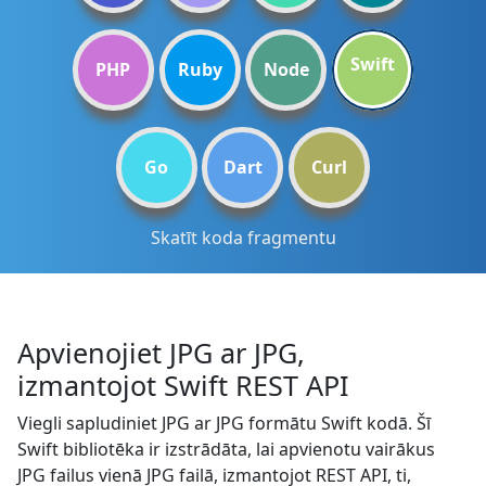
Swift
PHP
Ruby
Node
Go
Dart
Curl
Skatīt koda fragmentu
Apvienojiet JPG ar JPG,
izmantojot Swift REST API
Viegli sapludiniet JPG ar JPG formātu Swift kodā. Šī
Swift bibliotēka ir izstrādāta, lai apvienotu vairākus
JPG failus vienā JPG failā, izmantojot REST API, ti,