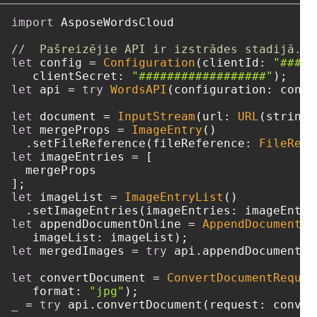
import
 AsposeWordsCloud

//  Pašreizējie API ir izstrādes stadijā.
let
 config 
=
Configuration
(clientId: 
"####-
   clientSecret: 
"##################"
let
 api 
=
try
WordsAPI
(configuration: config
let
 document 
=
InputStream
(url: 
URL
(string:
let
 mergeProps 
=
ImageEntry
()

  .setFileReference(fileReference: 
FileRefe
let
 imageEntries 
=
 [

  mergeProps

let
 imageList 
=
ImageEntryList
()

let
 appendDocumentOnline 
=
AppendDocumentOn
let
 mergedImages 
=
try
 api.appendDocumentOn
let
 convertDocument 
=
ConvertDocumentReques
   format: 
"jpg"
_
=
try