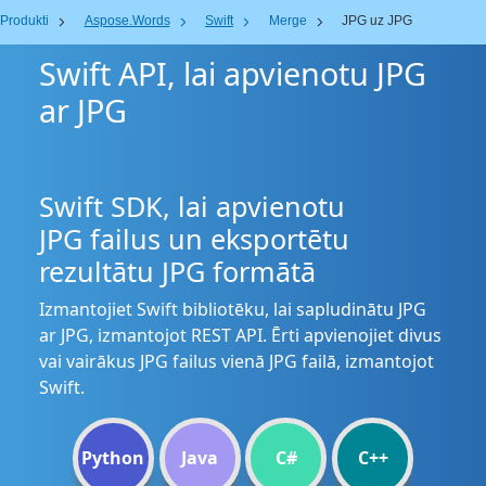
Produkti
Aspose.Words
Swift
Merge
JPG uz JPG
Swift API, lai apvienotu JPG
ar JPG
Swift SDK, lai apvienotu
JPG failus un eksportētu
rezultātu JPG formātā
Izmantojiet Swift bibliotēku, lai sapludinātu JPG
ar JPG, izmantojot REST API. Ērti apvienojiet divus
vai vairākus JPG failus vienā JPG failā, izmantojot
Swift.
Python
Java
C#
C++