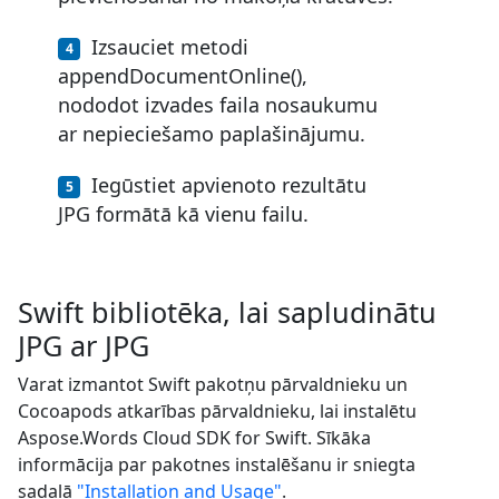
Izsauciet metodi
appendDocumentOnline(),
nododot izvades faila nosaukumu
ar nepieciešamo paplašinājumu.
Iegūstiet apvienoto rezultātu
JPG formātā kā vienu failu.
Swift bibliotēka, lai sapludinātu
JPG ar JPG
Varat izmantot Swift pakotņu pārvaldnieku un
Cocoapods atkarības pārvaldnieku, lai instalētu
Aspose.Words Cloud SDK for Swift. Sīkāka
informācija par pakotnes instalēšanu ir sniegta
sadaļā
"Installation and Usage"
.