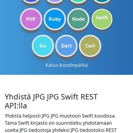
Swift
PHP
Ruby
Node
Go
Dart
Curl
Katso koodinpätkä
Yhdistä JPG JPG Swift REST
API:lla
Yhdistä helposti JPG JPG muotoon Swift koodissa.
Tämä Swift kirjasto on suunniteltu yhdistämään
useita JPG tiedostoja yhdeksi JPG tiedostoksi REST