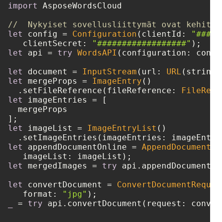
import
 AsposeWordsCloud

//  Nykyiset sovellusliittymät ovat kehitte
let
 config 
=
Configuration
(clientId: 
"####-
   clientSecret: 
"##################"
let
 api 
=
try
WordsAPI
(configuration: config
let
 document 
=
InputStream
(url: 
URL
(string:
let
 mergeProps 
=
ImageEntry
()

  .setFileReference(fileReference: 
FileRefe
let
 imageEntries 
=
 [

  mergeProps

let
 imageList 
=
ImageEntryList
()

let
 appendDocumentOnline 
=
AppendDocumentOn
let
 mergedImages 
=
try
 api.appendDocumentOn
let
 convertDocument 
=
ConvertDocumentReques
   format: 
"jpg"
_
=
try