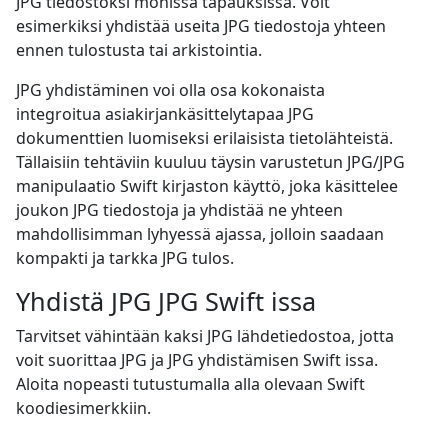
JPG tiedostoksi monissa tapauksissa. Voit
esimerkiksi yhdistää useita JPG tiedostoja yhteen
ennen tulostusta tai arkistointia.
JPG yhdistäminen voi olla osa kokonaista
integroitua asiakirjankäsittelytapaa JPG
dokumenttien luomiseksi erilaisista tietolähteistä.
Tällaisiin tehtäviin kuuluu täysin varustetun JPG/JPG
manipulaatio Swift kirjaston käyttö, joka käsittelee
joukon JPG tiedostoja ja yhdistää ne yhteen
mahdollisimman lyhyessä ajassa, jolloin saadaan
kompakti ja tarkka JPG tulos.
Yhdistä JPG JPG Swift issa
Tarvitset vähintään kaksi JPG lähdetiedostoa, jotta
voit suorittaa JPG ja JPG yhdistämisen Swift issa.
Aloita nopeasti tutustumalla alla olevaan Swift
koodiesimerkkiin.