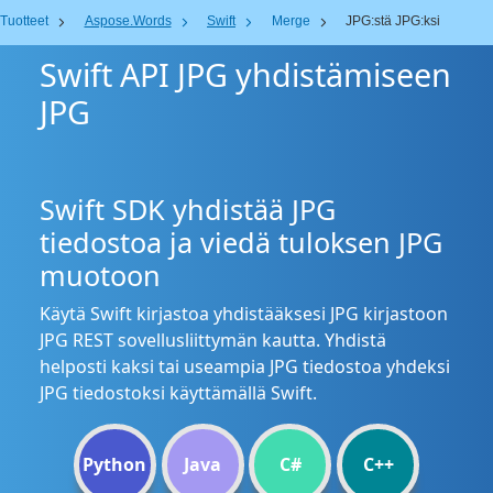
Tuotteet
Aspose.Words
Swift
Merge
JPG:stä JPG:ksi
Swift API JPG yhdistämiseen
JPG
Swift SDK yhdistää JPG
tiedostoa ja viedä tuloksen JPG
muotoon
Käytä Swift kirjastoa yhdistääksesi JPG kirjastoon
JPG REST sovellusliittymän kautta. Yhdistä
helposti kaksi tai useampia JPG tiedostoa yhdeksi
JPG tiedostoksi käyttämällä Swift.
Python
Java
C#
C++