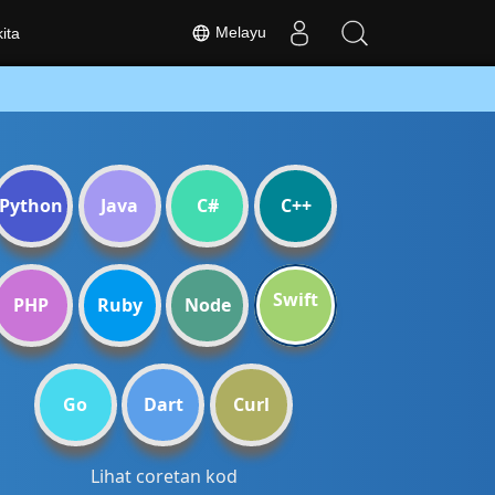
Melayu
ita
Python
Java
C#
C++
Swift
PHP
Ruby
Node
Go
Dart
Curl
Lihat coretan kod