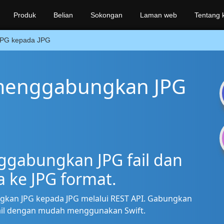
Produk
Belian
Sokongan
Laman web
Tentang k
PG kepada JPG
 menggabungkan JPG
ggabungkan JPG fail dan
 ke JPG format.
kan JPG kepada JPG melalui REST API. Gabungkan
G fail dengan mudah menggunakan Swift.