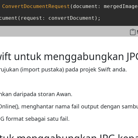
ConvertDocumentRequest
(document: mergedImages
ft untuk menggabungkan JPG
jukan (import pustaka) pada projek Swift anda.
kan daripada storan Awan.
line(), menghantar nama fail output dengan sambu
 format sebagai satu fail.