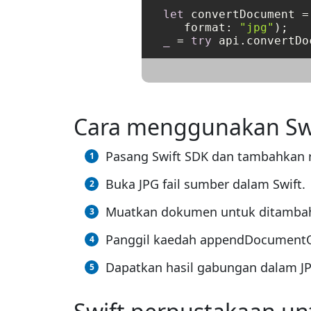
let
 convertDocument 
=
   format: 
"jpg"
_
=
try
Cara menggunakan Swi
Pasang Swift SDK dan tambahkan ru
Buka JPG fail sumber dalam Swift.
Muatkan dokumen untuk ditambah
Panggil kaedah appendDocumentOn
Dapatkan hasil gabungan dalam JPG