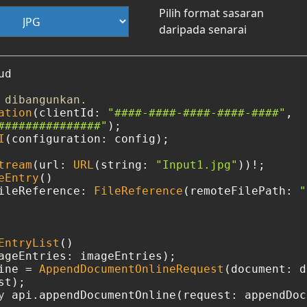
Pilih format sasaran
daripada senarai
d

 dibangunkan.
ation
(clientId: 
"####-####-####-####-####"
,

###############"
I
(configuration: config);

tream
(url: 
URL
(string: 
"Input1.jpg"
))
!
eEntry
()

ileReference: 
FileReference
(remoteFilePath: 
"
EntryList
()

ine 
=
AppendDocumentOnlineRequest
(document: d
y
 api.appendDocumentOnline(request: appendDoc