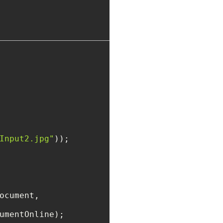
Input2.jpg"
ocument,

umentOnline);
