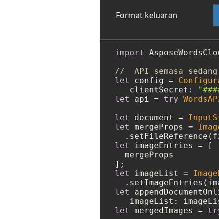
Format keluaran
import
 AsposeWordsClou
//  API semasa sedang
let
 config 
=
Configur
   clientSecret: 
"###
let
 api 
=
try
WordsAP
let
 document 
=
InputS
let
 mergeProps 
=
Imag
  .setFileReference(f
let
 imageEntries 
=
 [

  mergeProps

let
 imageList 
=
Image
let
 appendDocumentOnl
let
 mergedImages 
=
tr