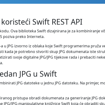
koristeći Swift REST API
kodu. Ova biblioteka Swift dizajnirana je za kombiniranje v
S poziva preko Interneta.
-a u JPG izvorno iz oblaka koje Swift programerima pruža ve
sti kada je potrebno stvoriti skup JPG dokumenata iste struk
rati svoje digitalne JPG/JPG tijekove rada i prebaciti neke 
a.
jedan JPG u Swift
nirati JPG datoteke u jednu JPG datoteku. Na primjer, mož
riranog pristupa obradi dokumenata za generiranje JPG doku
e JPG/JPG-manipulativne knjižnice Swift koja će obraditi sku