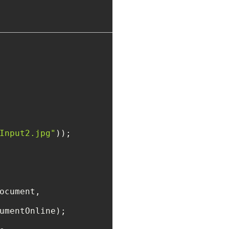
Input2.jpg"
ocument,

umentOnline);
