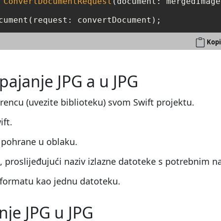
ConvertDocumentRequest
(document: mergedImages
Kopi
spajanje JPG a u JPG
erencu (uvezite biblioteku) svom Swift projektu.
ft.
 pohrane u oblaku.
proslijeđujući naziv izlazne datoteke s potrebnim 
G formatu kao jednu datoteku.
anje JPG u JPG