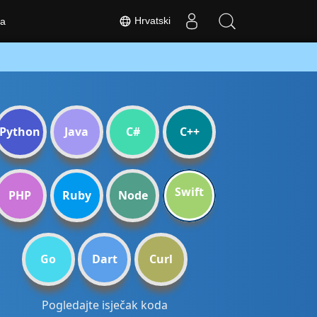
Hrvatski
a
Python
Java
C#
C++
Swift
PHP
Ruby
Node
Go
Dart
Curl
Pogledajte isječak koda