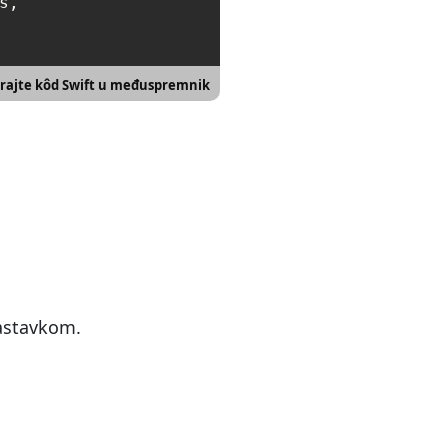
,

rajte kôd Swift u međuspremnik
nastavkom.