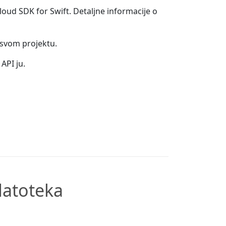
loud SDK for Swift. Detaljne informacije o
u svom projektu.
API ju.
datoteka