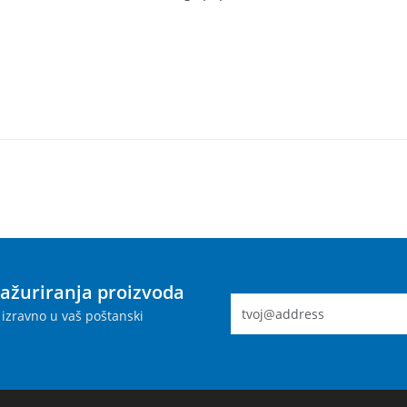
 ažuriranja proizvoda
izravno u vaš poštanski