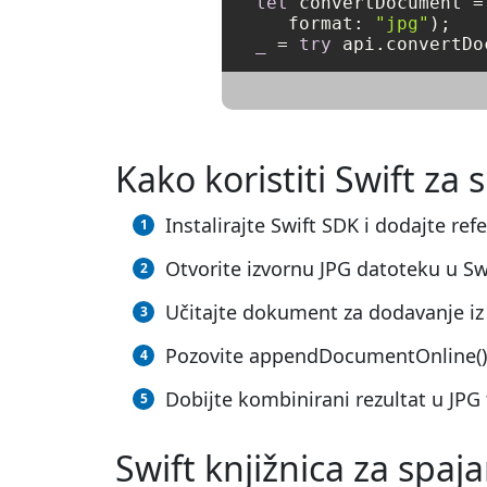
let
 convertDocument 
=
   format: 
"jpg"
_
=
try
Kako koristiti Swift za 
Instalirajte Swift SDK i dodajte ref
Otvorite izvornu JPG datoteku u Swi
Učitajte dokument za dodavanje iz
Pozovite appendDocumentOnline(), 
Dobijte kombinirani rezultat u JP
Swift knjižnica za spaj