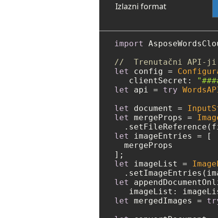
Izlazni format
import
 AsposeWordsClou
//  Trenutačni API-ji
let
 config 
=
Configur
   clientSecret: 
"###
let
 api 
=
try
WordsAP
let
 document 
=
InputS
let
 mergeProps 
=
Imag
  .setFileReference(f
let
 imageEntries 
=
 [

  mergeProps

let
 imageList 
=
Image
let
 appendDocumentOnl
let
 mergedImages 
=
tr