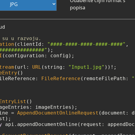
Odaberite ciljni format s
popisa
d

 su u razvoju.
ation
(clientId: 
"####-####-####-####-####"
,

###############"
I
(configuration: config);

tream
(url: 
URL
(string: 
"Input1.jpg"
))
!
eEntry
()

ileReference: 
FileReference
(remoteFilePath: 
"
EntryList
()

ine 
=
AppendDocumentOnlineRequest
(document: d
y
 api.appendDocumentOnline(request: appendDoc