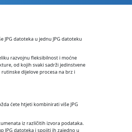
iše JPG datoteka u jednu JPG datoteku
liku razvojnu fleksibilnost i moćne
ture, od kojih svaki sadrži jedinstvene
rutinske dijelove procesa na brz i
da ćete htjeti kombinirati više JPG
menata iz različitih izvora podataka.
p JPG datoteka i spojiti ih zajedno u