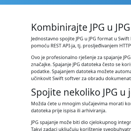
Kombinirajte JPG u JPG 
Jednostavno spojite JPG u JPG format u Swift 
pomoću REST API-ja, tj. prosljeđivanjem HTTP
Ovo je profesionalno rješenje za spajanje JPG
značajke. Spajanje JPG datoteka često se kori
podatke. Spajanjem datoteka možete automatizi
učinkovit Swift softver za obradu dokumenat
Spojite nekoliko JPG u 
Možda ćete u mnogim slučajevima morati kombi
datoteka prije ispisa ili arhiviranja.
JPG spajanje može biti dio cjelokupnog integ
Takvi zadaci uključuju korištenje sveobuhvatn