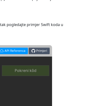
etak pogledajte primjer Swift koda u
API Referenca
Primjeri
Pokreni kôd