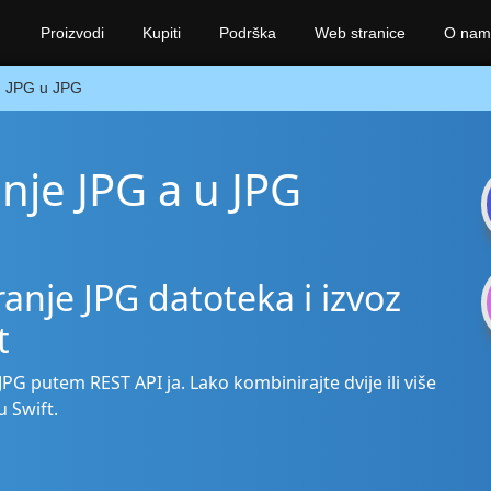
Proizvodi
Kupiti
Podrška
Web stranice
O nam
JPG u JPG
anje JPG a u JPG
anje JPG datoteka i izvoz
t
 JPG putem REST API ja. Lako kombinirajte dvije ili više
 Swift.