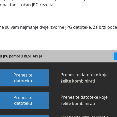
aktan i točan JPG rezultat.
bne su vam najmanje dvije izvorne JPG datoteke. Za brzi poč
 u JPG pomoću REST API ja
Prenesite datoteke koje
Prenesite
datoteku
želite kombinirati
Prenesite datoteke koje
Prenesite
datoteku
želite kombinirati