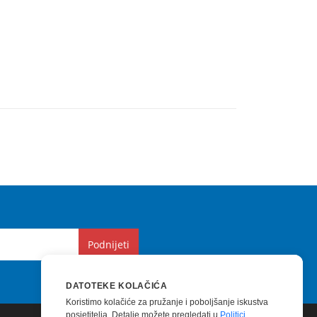
Podnijeti
DATOTEKE KOLAČIĆA
Koristimo kolačiće za pružanje i poboljšanje iskustva
posjetitelja. Detalje možete pregledati u
Politici