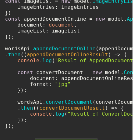
const
 imageList = 
new
 model.
ImageEntryList
(
imageEntries
: imageEntries

const
 appendDocumentOnline = 
new
 model.
Appe
document
: 
document
,

imageList
: imageList

});

wordsApi.
appendDocumentOnline
(appendDocumen
.
then
(
(
appendDocumentOnlineResult
) =>
 {

console
.
log
(
"Result of AppendDocumentOn
const
 convertDocument = 
new
 model.
Conve
document
: appendDocumentOnlineResult
format
: 
"jpg"
    });

    wordsApi.
convertDocument
(convertDocument
    .
then
(
(
convertDocumentResult
) =>
 {

console
.
log
(
"Result of ConvertDocum
    });
