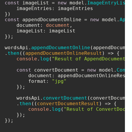
const
 imageList = 
new
 model.
ImageEntryList
(
imageEntries
: imageEntries

const
 appendDocumentOnline = 
new
 model.
Appe
document
: 
document
,

imageList
: imageList

});

wordsApi.
appendDocumentOnline
(appendDocumen
.
then
(
(
appendDocumentOnlineResult
) =>
 {

console
.
log
(
"Result of AppendDocumentOn
const
 convertDocument = 
new
 model.
Conve
document
: appendDocumentOnlineResult
format
: 
"jpg"
    });

    wordsApi.
convertDocument
(convertDocument
    .
then
(
(
convertDocumentResult
) =>
 {

console
.
log
(
"Result of ConvertDocum
    });
