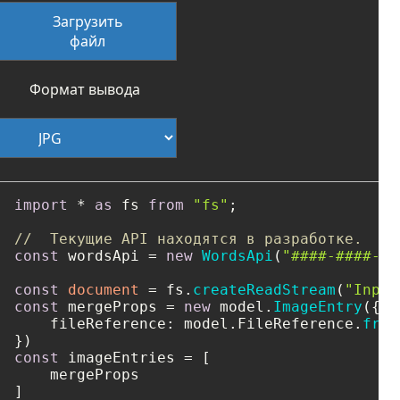
Загрузить
файл
Формат вывода
import
 * 
as
 fs 
from
"fs"
;

//  Текущие API находятся в разработке.
const
 wordsApi = 
new
WordsApi
(
"####-####-##
const
document
 = fs.
createReadStream
(
"Input
const
 mergeProps = 
new
 model.
ImageEntry
({

fileReference
: model.
FileReference
.
from
const
 imageEntries = [

    mergeProps
