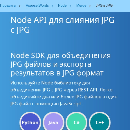
Продукты
Aspose.Words
Node
Merge
JPG в JPG
Node API для слияния JPG
с JPG
Node SDK для объединения
JPG файлов и экспорта
результатов в JPG формат
Используйте Node библиотеку для
объединения JPG с JPG через REST API. Легко
объединяйте два или более JPG файлов в один
JPG файл с помощью JavaScript.
Python
Java
C#
C++