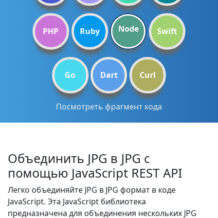
Node
PHP
Ruby
Swift
Go
Dart
Curl
Посмотреть фрагмент кода
Объединить JPG в JPG с
помощью JavaScript REST API
Легко объединяйте JPG в JPG формат в коде
JavaScript. Эта JavaScript библиотека
предназначена для объединения нескольких JPG