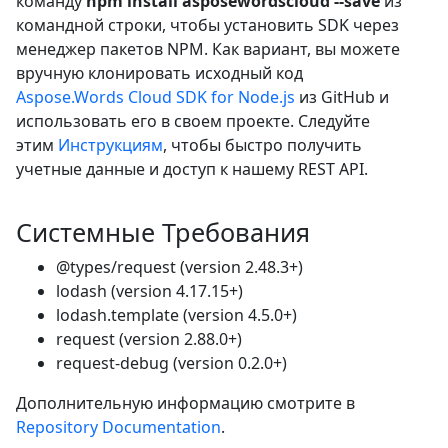
команду
npm install asposewordscloud --save
из
командной строки, чтобы установить SDK через
менеджер пакетов NPM. Как вариант, вы можете
вручную клонировать исходный код
Aspose.Words Cloud SDK for Node.js
из GitHub и
использовать его в своем проекте. Следуйте
этим
Инструкциям
, чтобы быстро получить
учетные данные и доступ к нашему REST API.
Системные Требования
@types/request (version 2.48.3+)
lodash (version 4.17.15+)
lodash.template (version 4.5.0+)
request (version 2.88.0+)
request-debug (version 0.2.0+)
Дополнительную информацию смотрите в
Repository Documentation
.