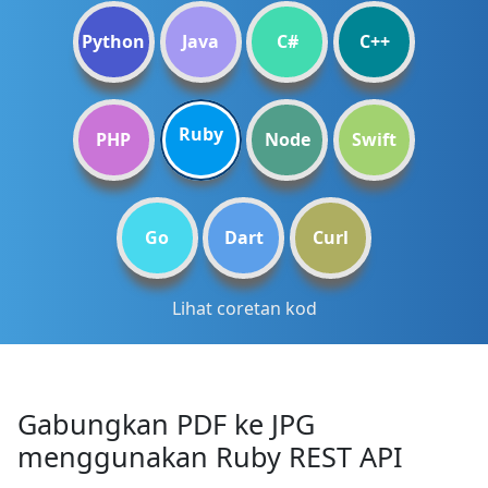
Python
Java
C#
C++
Ruby
PHP
Node
Swift
Go
Dart
Curl
Lihat coretan kod
Gabungkan PDF ke JPG
menggunakan Ruby REST API