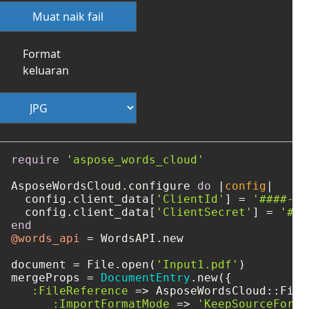
Muat naik fail
Format
keluaran
require
'aspose_words_cloud'
AsposeWordsCloud.configure 
do
 |
config
|

  config.client_data[
'ClientId'
] = 
'####-##
  config.client_data[
'ClientSecret'
] = 
'###
end
@words_api
 = WordsAPI.new

document = File.open(
'Input1.pdf'
)

mergeProps = 
DocumentEntry
.new({

:FileReference
 => AsposeWordsCloud::File
:ImportFormatMode
 => 
'KeepSourceForma