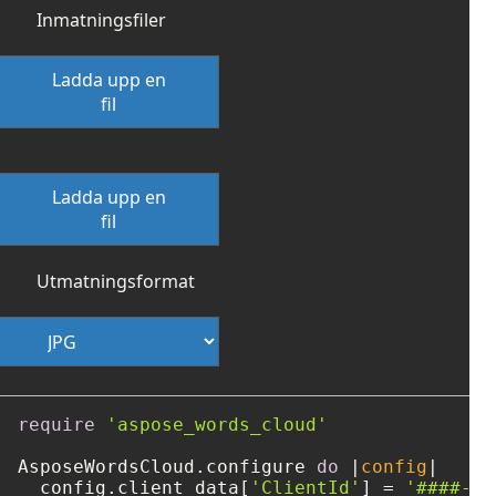
Inmatningsfiler
Ladda upp en
fil
Ladda upp en
fil
Utmatningsformat
require
'aspose_words_cloud'
AsposeWordsCloud.configure 
do
 |
config
|

  config.client_data[
'ClientId'
] = 
'####-##