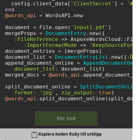
  config.client_data[
'ClientSecret'
] = 
'###
end
@words_api
 = WordsAPI.new

document = File.open(
'Input1.pdf'
)

mergeProps = 
DocumentEntry
.new({

:FileReference
 => AsposeWordsCloud::File
:ImportFormatMode
 => 
'KeepSourceForma
document_entries = [mergeProps]

document_list = 
DocumentEntryList
.new({
:Doc
append_document_online = 
AppendDocumentOnli
document_list:
 document_list)

merged_docs = 
@words_api
.append_document_on
split_document_online = 
SplitDocumentOnline
format:
'jpg'
, 
zip_output:
true
@words_api
Kör kod
Kopiera koden Ruby till urklipp