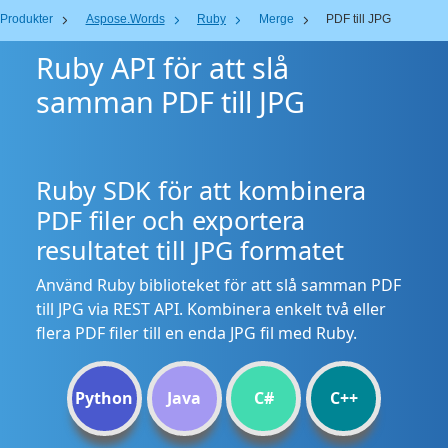
Produkter
Aspose.Words
Ruby
Merge
PDF till JPG
Ruby API för att slå
samman PDF till JPG
Ruby SDK för att kombinera
PDF filer och exportera
resultatet till JPG formatet
Använd Ruby biblioteket för att slå samman PDF
till JPG via REST API. Kombinera enkelt två eller
flera PDF filer till en enda JPG fil med Ruby.
Python
Java
C#
C++