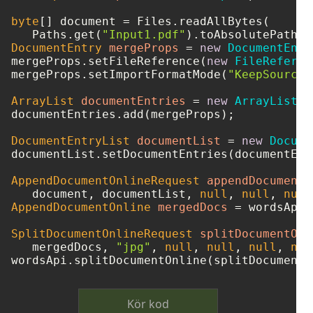
byte
[] document = Files.readAllBytes(

   Paths.get(
"Input1.pdf"
DocumentEntry
mergeProps
=
new
DocumentEntr
mergeProps.setFileReference(
new
FileReferen
mergeProps.setImportFormatMode(
"KeepSourceF
ArrayList
documentEntries
=
new
ArrayList
()
documentEntries.add(mergeProps);

DocumentEntryList
documentList
=
new
Docume
documentList.setDocumentEntries(documentEntr
AppendDocumentOnlineRequest
appendDocumentO
   document, documentList, 
null
, 
null
, 
null
AppendDocumentOnline
mergedDocs
=
 wordsApi.
SplitDocumentOnlineRequest
splitDocumentOnl
   mergedDocs, 
"jpg"
, 
null
, 
null
, 
null
, 
nul
Kör kod