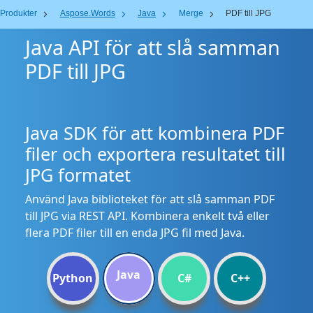
Produkter
Aspose.Words
Java
Merge
PDF till JPG
Java API för att slå samman
PDF till JPG
Java SDK för att kombinera PDF
filer och exportera resultatet till
JPG formatet
Använd Java biblioteket för att slå samman PDF
till JPG via REST API. Kombinera enkelt två eller
flera PDF filer till en enda JPG fil med Java.
Java
Python
C#
C++