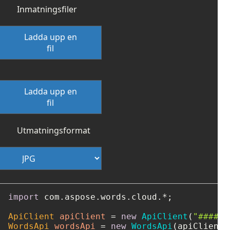
Inmatningsfiler
Ladda upp en
fil
Ladda upp en
fil
Utmatningsformat
import
 com.aspose.words.cloud.*;

ApiClient
apiClient
=
new
ApiClient
(
"####-#
WordsApi
wordsApi
=
new
WordsApi
(apiClient);