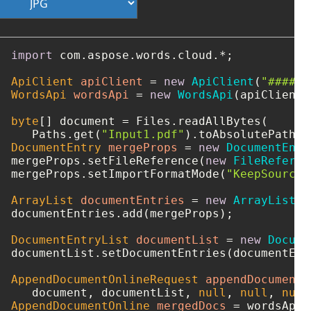
import
 com.aspose.words.cloud.*;

ApiClient
apiClient
=
new
ApiClient
(
"####-#
WordsApi
wordsApi
=
new
WordsApi
(apiClient);
byte
[] document = Files.readAllBytes(

   Paths.get(
"Input1.pdf"
DocumentEntry
mergeProps
=
new
DocumentEntr
mergeProps.setFileReference(
new
FileReferen
mergeProps.setImportFormatMode(
"KeepSourceF
ArrayList
documentEntries
=
new
ArrayList
()
documentEntries.add(mergeProps);

DocumentEntryList
documentList
=
new
Docume
documentList.setDocumentEntries(documentEntr
AppendDocumentOnlineRequest
appendDocumentO
   document, documentList, 
null
, 
null
, 
null
AppendDocumentOnline
mergedDocs
=
 wordsApi.