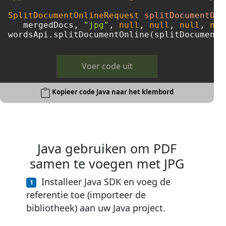
SplitDocumentOnlineRequest
splitDocumentOnl
   mergedDocs, 
"jpg"
, 
null
, 
null
, 
null
, 
nul
Voer code uit
Kopieer code Java naar het klembord
Java gebruiken om PDF
samen te voegen met JPG
Installeer Java SDK en voeg de
referentie toe (importeer de
bibliotheek) aan uw Java project.