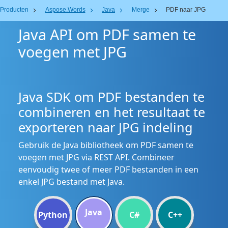
Producten
Aspose.Words
Java
Merge
PDF naar JPG
Java API om PDF samen te
voegen met JPG
Java SDK om PDF bestanden te
combineren en het resultaat te
exporteren naar JPG indeling
Gebruik de Java bibliotheek om PDF samen te
voegen met JPG via REST API. Combineer
eenvoudig twee of meer PDF bestanden in een
enkel JPG bestand met Java.
Java
Python
C#
C++