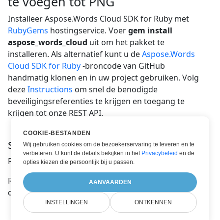
te voegen tot PNG
Installeer Aspose.Words Cloud SDK for Ruby met
RubyGems
hostingservice. Voer
gem install
aspose_words_cloud
uit om het pakket te
installeren. Als alternatief kunt u de
Aspose.Words
Cloud SDK for Ruby
-broncode van GitHub
handmatig klonen en in uw project gebruiken. Volg
deze
Instructions
om snel de benodigde
beveiligingsreferenties te krijgen en toegang te
krijgen tot onze REST API.
COOKIE-BESTANDEN
systeem vereisten
Wij gebruiken cookies om de bezoekerservaring te leveren en te
verbeteren. U kunt de details bekijken in het
Privacybeleid
en de
Ruby 2.6 of nieuwer
opties kiezen die persoonlijk bij u passen.
Raadpleeg de
Repository Documentation
om de
AANVAARDEN
details te zien.
INSTELLINGEN
ONTKENNEN