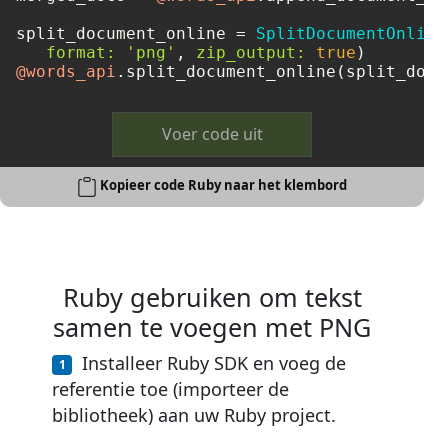
split_document_online = 
SplitDocumentOnline
format:
'png'
, 
zip_output:
true
@words_api
Voer code uit
Kopieer code Ruby naar het klembord
Ruby gebruiken om tekst
samen te voegen met PNG
Installeer Ruby SDK en voeg de
referentie toe (importeer de
bibliotheek) aan uw Ruby project.