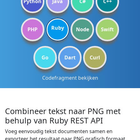
Python
Java
C#
C++
Ruby
PHP
Node
Swift
Go
Dart
Curl
Codefragment bekijken
Combineer tekst naar PNG met
behulp van Ruby REST API
Voeg eenvoudig tekst documenten samen en
exporteer het resultaat naar PNG grafisch formaat