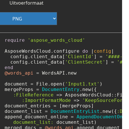
Uitvoerformaat
require
'aspose_words_cloud'
AsposeWordsCloud.configure 
do
 |
config
|

  config.client_data[
'ClientId'
] = 
'####-##
  config.client_data[
'ClientSecret'
] = 
'###
end
@words_api
 = WordsAPI.new

document = File.open(
'Input1.txt'
)

mergeProps = 
DocumentEntry
.new({

:FileReference
 => AsposeWordsCloud::File
:ImportFormatMode
 => 
'KeepSourceForma
document_entries = [mergeProps]

document_list = 
DocumentEntryList
.new({
:Doc
append_document_online = 
AppendDocumentOnli
document_list:
 document_list)

merged_docs = 
@words_api
.append_document_on