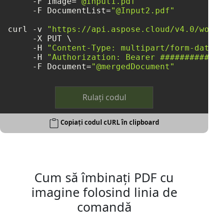
     -F Image=
"@Input1.pdf"
     -F DocumentList=
"@Input2.pdf"
curl -v 
"https://api.aspose.cloud/v4.0/word
     -X PUT \

     -H 
"Content-Type: multipart/form-data"
     -H 
"Authorization: Bearer ############
     -F Document=
"@mergedDocument"
Rulați codul
Copiați codul cURL în clipboard
Cum să îmbinați PDF cu
imagine folosind linia de
comandă