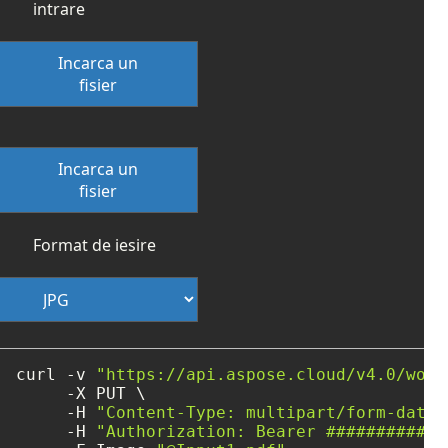
intrare
Incarca un
fisier
Incarca un
fisier
Format de iesire
curl -v 
"https://api.aspose.cloud/v4.0/word
     -X PUT \

     -H 
"Content-Type: multipart/form-data"
     -H 
"Authorization: Bearer ############