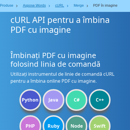
Produse
Aspose.Words
cURL
Merge
PDF în imagine
cURL API pentru a îmbina
PDF cu imagine
Îmbinați PDF cu imagine
folosind linia de comandă
Utilizați instrumentul de linie de comandă cURL
pentru a îmbina online PDF cu imagine.
Python
Java
C#
C++
PHP
Ruby
Node
Swift