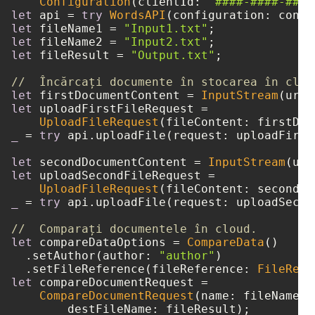
Configuration
(clientId: 
"####-####-####
let
 api 
=
try
WordsAPI
let
 fileName1 
=
"Input1.txt"
let
 fileName2 
=
"Input2.txt"
let
 fileResult 
=
"Output.txt"
;

//  Încărcați documente în stocarea în clou
let
 firstDocumentContent 
=
InputStream
(url:
let
 uploadFirstFileRequest 
=
UploadFileRequest
_
=
try
 api.uploadFile(request: uploadFirst
let
 secondDocumentContent 
=
InputStream
(url
let
 uploadSecondFileRequest 
=
UploadFileRequest
_
=
try
 api.uploadFile(request: uploadSecon
//  Comparați documentele în cloud.
let
 compareDataOptions 
=
CompareData
()

  .setAuthor(author: 
"author"
)

  .setFileReference(fileReference: 
FileRefe
let
 compareDocumentRequest 
=
CompareDocumentRequest
(name: fileName1,