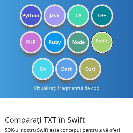
Python
Java
C#
C++
Swift
PHP
Ruby
Node
Go
Dart
Curl
Vizualizați fragmentul de cod
Comparați TXT în Swift
SDK-ul nostru Swift este conceput pentru a vă oferi