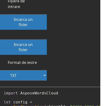
Fișiere de
intrare
Incarca un
fisier
Incarca un
fisier
Format de iesire
import
 AsposeWordsCloud

let
 config 
=