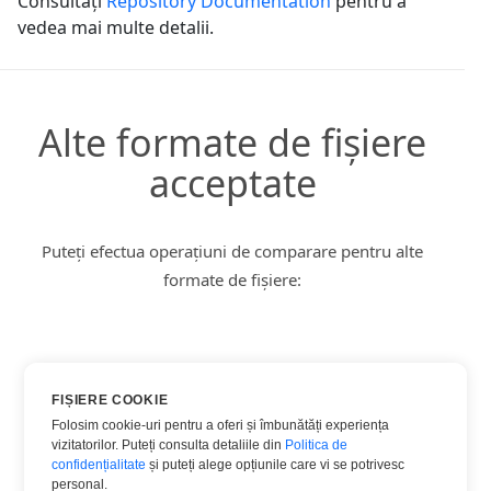
Consultați
Repository Documentation
pentru a
vedea mai multe detalii.
Alte formate de fișiere
acceptate
Puteți efectua operațiuni de comparare pentru alte
formate de fișiere:
Comparaţie DOC
FIȘIERE COOKIE
Comparaţie DOCX
Folosim cookie-uri pentru a oferi și îmbunătăți experiența
vizitatorilor. Puteți consulta detaliile din
Politica de
Comparaţie HTML
confidențialitate
și puteți alege opțiunile care vi se potrivesc
Comparaţie PDF
personal.