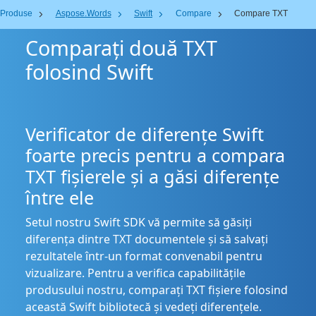
Produse
Aspose.Words
Swift
Compare
Compare TXT
Comparați două TXT
folosind Swift
Verificator de diferențe Swift
foarte precis pentru a compara
TXT fișierele și a găsi diferențe
între ele
Setul nostru Swift SDK vă permite să găsiți
diferența dintre TXT documentele și să salvați
rezultatele într-un format convenabil pentru
vizualizare. Pentru a verifica capabilitățile
produsului nostru, comparați TXT fișiere folosind
această Swift bibliotecă și vedeți diferențele.