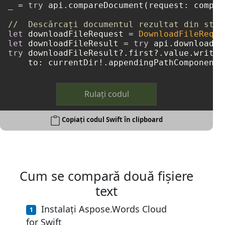
_
=
try
 api.compareDocument(request: compar
//  Descărcați documentul rezultat din stoc
let
 downloadFileRequest 
=
DownloadFileReque
let
 downloadFileResult 
=
try
try
 downloadFileResult
?
.first
?
.value.write(

    to: currentDir
!
.appendingPathComponent(
Rulați codul
Copiați codul Swift în clipboard
Cum se compară două fișiere
text
Instalați Aspose.Words Cloud
for Swift