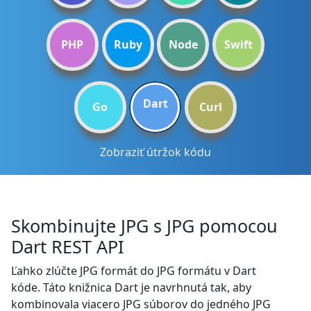
PHP
Ruby
Node
Swift
Dart
Go
Curl
Zobraziť útržok kódu
Skombinujte JPG s JPG pomocou
Dart REST API
Ľahko zlúčte JPG formát do JPG formátu v Dart
kóde. Táto knižnica Dart je navrhnutá tak, aby
kombinovala viacero JPG súborov do jedného JPG