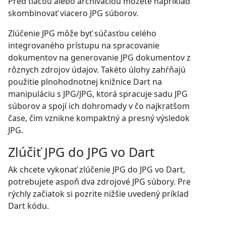
Pred tlačou alebo archiváciou môžete napríklad
skombinovať viacero JPG súborov.
Zlúčenie JPG môže byť súčasťou celého
integrovaného prístupu na spracovanie
dokumentov na generovanie JPG dokumentov z
rôznych zdrojov údajov. Takéto úlohy zahŕňajú
použitie plnohodnotnej knižnice Dart na
manipuláciu s JPG/JPG, ktorá spracuje sadu JPG
súborov a spojí ich dohromady v čo najkratšom
čase, čím vznikne kompaktný a presný výsledok
JPG.
Zlúčiť JPG do JPG vo Dart
Ak chcete vykonať zlúčenie JPG do JPG vo Dart,
potrebujete aspoň dva zdrojové JPG súbory. Pre
rýchly začiatok si pozrite nižšie uvedený príklad
Dart kódu.