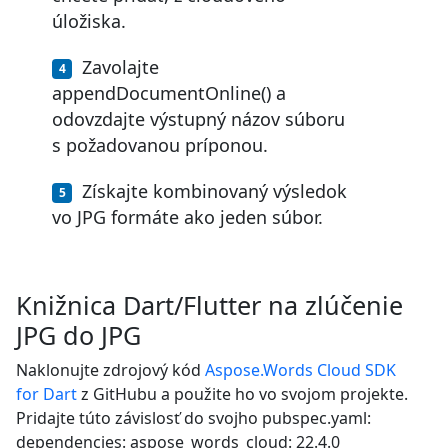
úložiska.
Zavolajte
appendDocumentOnline() a
odovzdajte výstupný názov súboru
s požadovanou príponou.
Získajte kombinovaný výsledok
vo JPG formáte ako jeden súbor.
Knižnica Dart/Flutter na zlúčenie
JPG do JPG
Naklonujte zdrojový kód
Aspose.Words Cloud SDK
for Dart
z GitHubu a použite ho vo svojom projekte.
Pridajte túto závislosť do svojho pubspec.yaml:
dependencies: aspose_words_cloud: 22.4.0