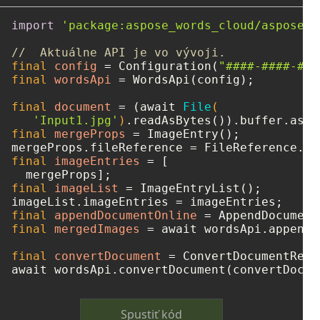
import
'package:aspose_words_cloud/aspose_w
//  Aktuálne API je vo vývoji.
final
config
=
 Configuration(
"####-####-###
final
wordsApi
=
 WordsApi(config);

final
document
=
 (await 
File
(

'Input1.jpg'
)
final
mergeProps
=
 ImageEntry();

mergeProps.fileReference = FileReference.fr
final
imageEntries
=
 [

final
imageList
=
 ImageEntryList();

final
appendDocumentOnline
=
final
mergedImages
=
 await wordsApi.appendD
final
convertDocument
=
 ConvertDocumentRequ
Spustiť kód