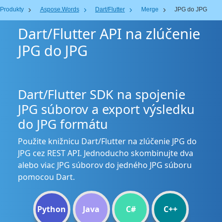
Produkty
Aspose.Words
Dart/Flutter
Merge
JPG do JPG
Dart/Flutter API na zlúčenie
JPG do JPG
Dart/Flutter SDK na spojenie
JPG súborov a export výsledku
do JPG formátu
Použite knižnicu Dart/Flutter na zlúčenie JPG do
JPG cez REST API. Jednoducho skombinujte dva
alebo viac JPG súborov do jedného JPG súboru
pomocou Dart.
Python
Java
C#
C++