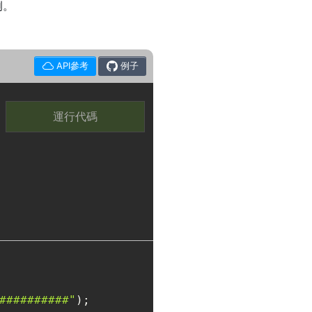
例。
API參考
例子
運行代碼
##########"