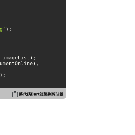
g'
umentOnline);

);

將代碼Dart複製到剪貼板