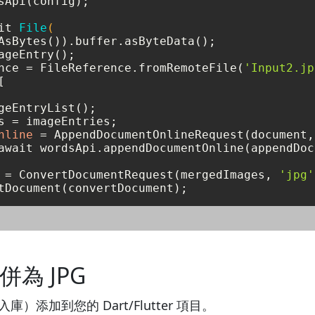
sApi(config);

it 
File
(

ageEntry();

nce = FileReference.fromRemoteFile(
'Input2.jp
[

geEntryList();

nline
=
await wordsApi.appendDocumentOnline(appendDoc
=
 ConvertDocumentRequest(mergedImages, 
'jpg'
合併為 JPG
導入庫）添加到您的 Dart/Flutter 項目。