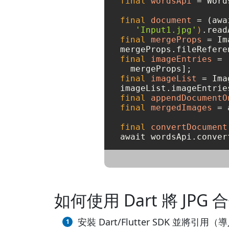
final
wordsApi
=
 Word
final
document
=
 (awa
'Input1.jpg'
)
final
mergeProps
=
 Im
mergeProps.fileRefere
final
imageEntries
=
 
final
imageList
=
 Ima
final
appendDocumentO
final
mergedImages
=
 
final
convertDocument
如何使用 Dart 將 JPG 
安裝 Dart/Flutter SDK 並將引用（