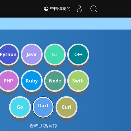
中國傳統的
Python
Java
C#
C++
PHP
Ruby
Node
Swift
Dart
Go
Curl
看程式碼片段