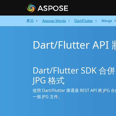
產品
Aspose.Words
Dart/Flutter
Merge
Dart/Flutter AP
Dart/Flutter SD
JPG 格式
使用 Dart/Flutter 庫通過 REST API 將 
一個 JPG 文件。