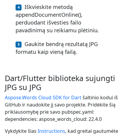
Iškvieskite metodą
appendDocumentOnline(),
perduodant išvesties failo
pavadinimą su reikiamu plėtiniu.
Gaukite bendrą rezultatą JPG
formatu kaip vieną failą.
Dart/Flutter biblioteka sujungti
JPG su JPG
Aspose.Words Cloud SDK for Dart
šaltinio kodui iš
GitHub ir naudokite jį savo projekte. Pridėkite šią
priklausomybę prie savo pubspec.yaml:
dependencies: aspose_words_cloud: 22.4.0
Vykdykite šias
Instructions
, kad greitai gautumėte