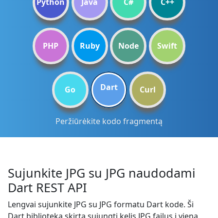
Python
Java
C#
C++
PHP
Ruby
Node
Swift
Dart
Go
Curl
Peržiūrėkite kodo fragmentą
Sujunkite JPG su JPG naudodami
Dart REST API
Lengvai sujunkite JPG su JPG formatu Dart kode. Ši
Dart biblioteka skirta sujungti kelis JPG failus į vieną