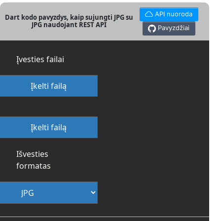
API nuoroda
Dart kodo pavyzdys, kaip sujungti JPG su
JPG naudojant REST API
Pavyzdžiai
Įvesties failai
Įkelti failą
Įkelti failą
Išvesties
formatas