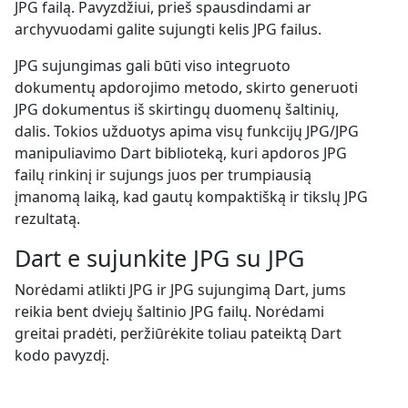
JPG failą. Pavyzdžiui, prieš spausdindami ar
archyvuodami galite sujungti kelis JPG failus.
JPG sujungimas gali būti viso integruoto
dokumentų apdorojimo metodo, skirto generuoti
JPG dokumentus iš skirtingų duomenų šaltinių,
dalis. Tokios užduotys apima visų funkcijų JPG/JPG
manipuliavimo Dart biblioteką, kuri apdoros JPG
failų rinkinį ir sujungs juos per trumpiausią
įmanomą laiką, kad gautų kompaktišką ir tikslų JPG
rezultatą.
Dart e sujunkite JPG su JPG
Norėdami atlikti JPG ir JPG sujungimą Dart, jums
reikia bent dviejų šaltinio JPG failų. Norėdami
greitai pradėti, peržiūrėkite toliau pateiktą Dart
kodo pavyzdį.