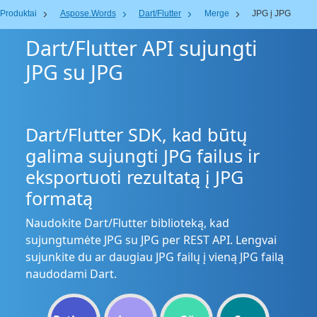
Produktai
Aspose.Words
Dart/Flutter
Merge
JPG į JPG
Dart/Flutter API sujungti
JPG su JPG
Dart/Flutter SDK, kad būtų
galima sujungti JPG failus ir
eksportuoti rezultatą į JPG
formatą
Naudokite Dart/Flutter biblioteką, kad
sujungtumėte JPG su JPG per REST API. Lengvai
sujunkite du ar daugiau JPG failų į vieną JPG failą
naudodami Dart.