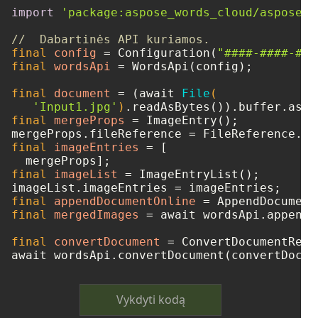
import
'package:aspose_words_cloud/aspose_w
//  Dabartinės API kuriamos.
final
config
=
 Configuration(
"####-####-###
final
wordsApi
=
 WordsApi(config);

final
document
=
 (await 
File
(

'Input1.jpg'
)
final
mergeProps
=
 ImageEntry();

mergeProps.fileReference = FileReference.fr
final
imageEntries
=
 [

final
imageList
=
 ImageEntryList();

final
appendDocumentOnline
=
final
mergedImages
=
 await wordsApi.appendD
final
convertDocument
=
 ConvertDocumentRequ
Vykdyti kodą