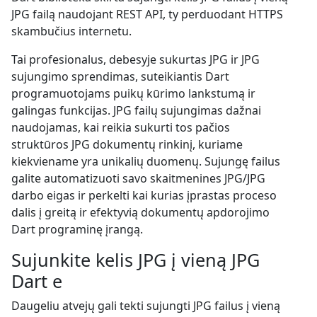
JPG failą naudojant REST API, ty perduodant HTTPS
skambučius internetu.
Tai profesionalus, debesyje sukurtas JPG ir JPG
sujungimo sprendimas, suteikiantis Dart
programuotojams puikų kūrimo lankstumą ir
galingas funkcijas. JPG failų sujungimas dažnai
naudojamas, kai reikia sukurti tos pačios
struktūros JPG dokumentų rinkinį, kuriame
kiekviename yra unikalių duomenų. Sujungę failus
galite automatizuoti savo skaitmenines JPG/JPG
darbo eigas ir perkelti kai kurias įprastas proceso
dalis į greitą ir efektyvią dokumentų apdorojimo
Dart programinę įrangą.
Sujunkite kelis JPG į vieną JPG
Dart e
Daugeliu atvejų gali tekti sujungti JPG failus į vieną