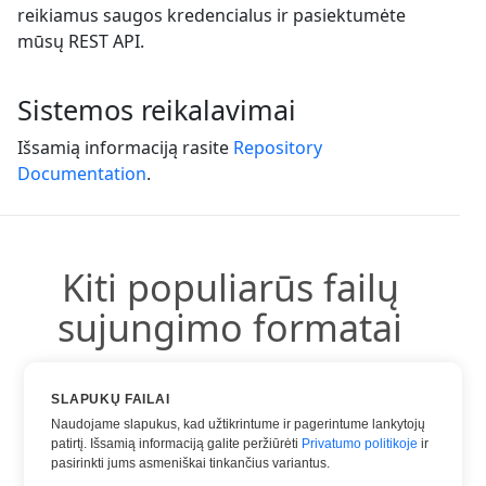
reikiamus saugos kredencialus ir pasiektumėte
mūsų REST API.
Sistemos reikalavimai
Išsamią informaciją rasite
Repository
Documentation
.
Kiti populiarūs failų
sujungimo formatai
Galite naudoti kitus populiarius formatus:
SLAPUKŲ FAILAI
Naudojame slapukus, kad užtikrintume ir pagerintume lankytojų
patirtį. Išsamią informaciją galite peržiūrėti
Privatumo politikoje
ir
pasirinkti jums asmeniškai tinkančius variantus.