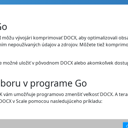
Go
môžu vývojári komprimovať DOCX, aby optimalizovali obsa
ním nepoužívaných údajov a zdrojov. Môžete tiež komprimo
u je možné uložiť v pôvodnom DOCX alebo akomkoľvek dos
úboru v programe Go
K vám umožňuje programovo zmenšiť veľkosť DOCX. A tera
 DOCX v Scale pomocou nasledujúceho príkladu: