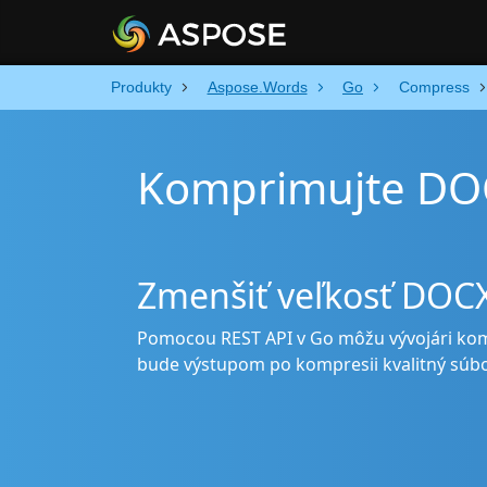
Produkty
Aspose.Words
Go
Compress
Komprimujte DO
Zmenšiť veľkosť DO
Pomocou REST API v Go môžu vývojári ko
bude výstupom po kompresii kvalitný súbo