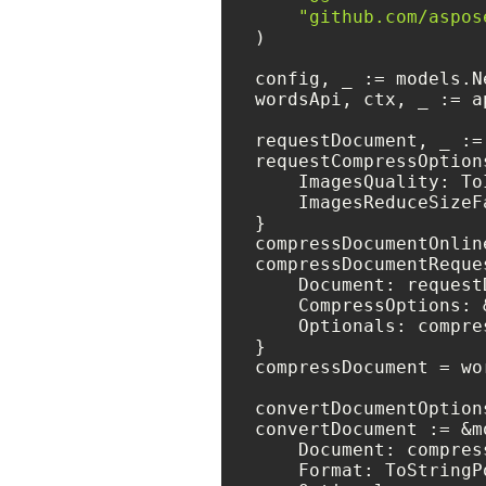
"github.com/aspos
)

config, _ := models.N
wordsApi, ctx, _ := a
requestDocument, _ :=
requestCompressOption
    ImagesQuality: To
    ImagesReduceSizeF
}

compressDocumentOnlin
compressDocumentReque
    Document: requestD
    CompressOptions: 
    Optionals: compre
}

compressDocument = wo
convertDocumentOption
convertDocument := &m
    Document: compres
    Format: ToStringP