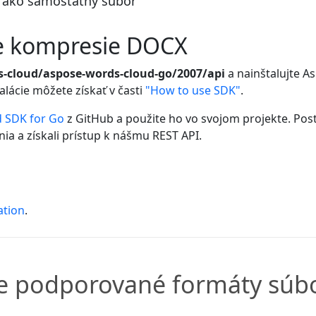
 ako samostatný súbor
ie kompresie DOCX
s-cloud/aspose-words-cloud-go/2007/api
a nainštalujte A
alácie môžete získať v časti
"How to use SDK"
.
 SDK for Go
z GitHub a použite ho vo svojom projekte. Pos
ia a získali prístup k nášmu REST API.
ation
.
ie podporované formáty súb