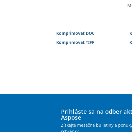
Mô
Komprimovať DOC
K
Komprimovať TIFF
K
Prihláste sa na odber ak
Aspose
Získajte mesačné bulletiny a ponuk
schránky.