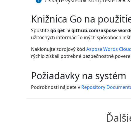
Získajte výsledok kompresie DOCX
Knižnica Go na použit
Spustite
go get -v github.com/aspose-word
užitočných informácií o iných spôsoboch inšt
Naklonujte zdrojový kód
Aspose.Words Cloud
rýchlo získali potrebné bezpečnostné poveren
Požiadavky na systém
Podrobnosti nájdete v
Repository Document
Ďalš