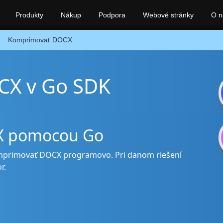
Produkty
Nákup
Podpora
Webové stránky
O n
Komprimovať DOCX
CX v Go SDK
CX pomocou Go
mprimovať DOCX programovo. Pri danom riešení
r.