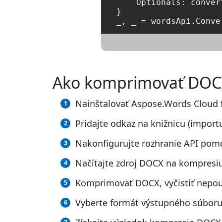
    Optionals: conver
}

_, _ = wordsApi.Conve
Ako komprimovať DOC
Nainštalovať Aspose.Words Cloud 
Pridajte odkaz na knižnicu (import
Nakonfigurujte rozhranie API pomo
Načítajte zdroj DOCX na kompresi
Komprimovať DOCX, vyčistiť nepou
Vyberte formát výstupného súbor