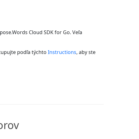
spose.Words Cloud SDK for Go. Veľa
tupujte podľa týchto
Instructions
, aby ste
orov