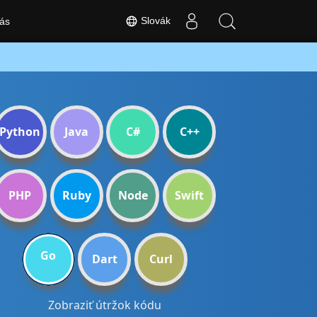
Slovák
ás
Python
Java
C#
C++
PHP
Ruby
Node
Swift
Go
Dart
Curl
Zobraziť útržok kódu