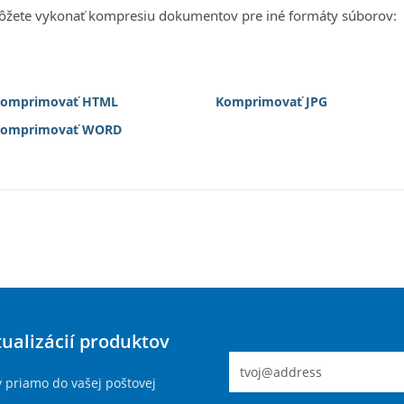
žete vykonať kompresiu dokumentov pre iné formáty súborov:
omprimovať HTML
Komprimovať JPG
omprimovať WORD
tualizácií produktov
y priamo do vašej poštovej