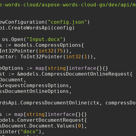
e-words-cloud/aspose-words-cloud-go/dev/api/m
ewConfiguration(
"config.json"
)

pi.CreateWordsApi(config)

 os.Open(
"Input.docx"
)

s := models.CompressOptions{

Int32Pointer(
int32
(
75
)),

actor: ToInt32Pointer(
int32
(
1
)),

eOptions := 
map
[
string
]
interface
{}{}

st := &models.CompressDocumentOnlineRequest{

ocument,

&requestCompressOptions,

ssDocumentOnlineOptions,

rdsApi.CompressDocumentOnline(ctx, compressDo
s := 
map
[
string
]
interface
{}{}

odels.ConvertDocumentRequest{

sDocument.Document.Values[
0
],

ointer(
"docx"
),
