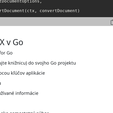
tDocumentOptions,

rtDocument(ctx, convertDocument)
X v Go
for Go
ujte knižnicu) do svojho Go projektu
cou kľúčov aplikácie
u
žívané informácie
u