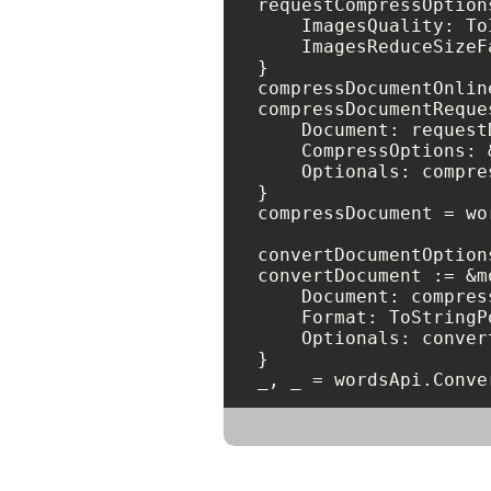
requestCompressOption
    ImagesQuality: To
    ImagesReduceSizeF
}

compressDocumentOnlin
compressDocumentReque
    Document: requestD
    CompressOptions: 
    Optionals: compre
}

compressDocument = wo
convertDocumentOption
convertDocument := &m
    Document: compres
    Format: ToStringP
    Optionals: conver
}

_, _ = wordsApi.Conve