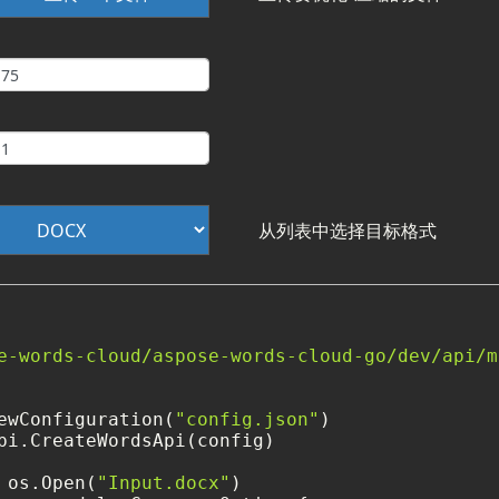
从列表中选择目标格式
e-words-cloud/aspose-words-cloud-go/dev/api/m
ewConfiguration(
"config.json"
)

pi.CreateWordsApi(config)

 os.Open(
"Input.docx"
)
