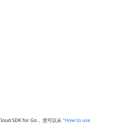
Cloud SDK for Go 。您可以从
"How to use