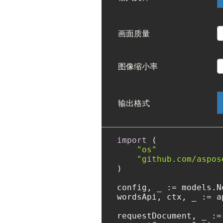
画面质量
图像缩小率
输出格式
import
 (

"os"
"github.com/aspos
)

config, _ := models.N
wordsApi, ctx, _ := a
requestDocument, _ :=