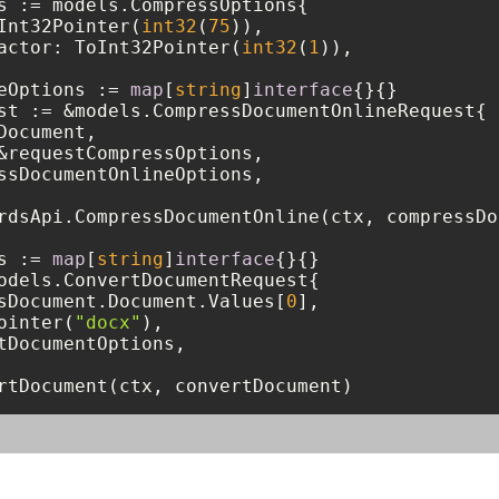
s := models.CompressOptions{

Int32Pointer(
int32
(
75
)),

actor: ToInt32Pointer(
int32
(
1
)),

eOptions := 
map
[
string
]
interface
{}{}

st := &models.CompressDocumentOnlineRequest{

ocument,

&requestCompressOptions,

ssDocumentOnlineOptions,

rdsApi.CompressDocumentOnline(ctx, compressDo
s := 
map
[
string
]
interface
{}{}

odels.ConvertDocumentRequest{

sDocument.Document.Values[
0
],

ointer(
"docx"
),

tDocumentOptions,

rtDocument(ctx, convertDocument)