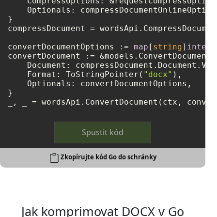
    CompressOptions: &requestCompressOptions
    Optionals: compressDocumentOnlineOptions
}

compressDocument = wordsApi.CompressDocumen
convertDocumentOptions := 
map
[
string
]
interf
convertDocument := &models.ConvertDocumentRe
    Document: compressDocument.Document.Val
    Format: ToStringPointer(
"docx"
),

    Optionals: convertDocumentOptions,

}

_, _ = wordsApi.ConvertDocument(ctx, conver
Spustit kód
Zkopírujte kód Go do schránky
Jak komprimovat DOCX v Go