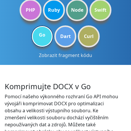
PHP
Ruby
Node
Swift
Go
Dart
Curl
Zobrazit fragment kódu
Komprimujte DOCX v Go
Pomocí našeho výkonného rozhraní Go API mohou
vývojáři komprimovat DOCX pro optimalizaci
obsahu a velikosti výstupního souboru. Ke
zmenšení velikosti souboru dochází vyčištěním
nepoužívaných dat a zdrojů. Můžete také