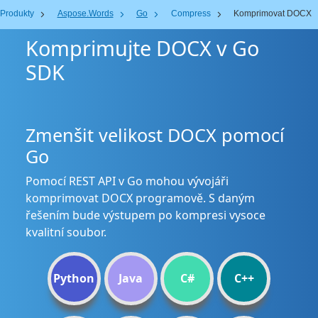
Produkty
Aspose.Words
Go
Compress
Komprimovat DOCX
Komprimujte DOCX v Go
SDK
Zmenšit velikost DOCX pomocí
Go
Pomocí REST API v Go mohou vývojáři
komprimovat DOCX programově. S daným
řešením bude výstupem po kompresi vysoce
kvalitní soubor.
Python
Java
C#
C++