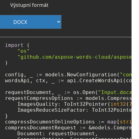
Výstupní formát
import
 (

"os"
"github.com/aspose-words-cloud/aspose-w
)

config, _ := models.NewConfiguration(
"confi
wordsApi, ctx, _ := api.CreateWordsApi(confi
requestDocument, _ := os.Open(
"Input.docx"
)

requestCompressOptions := models.CompressOpt
    ImagesQuality: ToInt32Pointer(
int32
(
75
)
    ImagesReduceSizeFactor: ToInt32Pointer(
}

compressDocumentOnlineOptions := 
map
[
string
compressDocumentRequest := &models.Compress
    Document: requestDocument,
