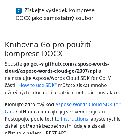
Získejte výsledek komprese
DOCX jako samostatný soubor
Knihovna Go pro použití
komprese DOCX
Spusťte
go get -v github.com/aspose-words-
cloud/aspose-words-cloud-go/2007/api
a
nainstalujte Aspose.Words Cloud SDK for Go. V
části
"How to use SDK"
můžete získat mnoho
užitečných informací o dalších metodách instalace.
Klonujte zdrojový kód
Aspose.Words Cloud SDK for
Go
z GitHubu a použijte jej ve svém projektu.
Postupujte podle těchto
Instructions
, abyste rychle
získali potřebné bezpečnostní údaje a získali
přístup k našemu REST API.