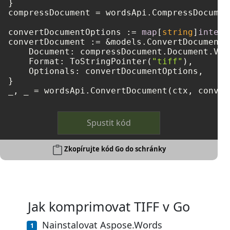
}

compressDocument = wordsApi.CompressDocumen
convertDocumentOptions := 
map
[
string
]
interf
convertDocument := &models.ConvertDocumentRe
    Document: compressDocument.Document.Val
    Format: ToStringPointer(
"tiff"
),

    Optionals: convertDocumentOptions,

}

_, _ = wordsApi.ConvertDocument(ctx, conver
Spustit kód
Zkopírujte kód Go do schránky
Jak komprimovat TIFF v Go
Nainstalovat Aspose.Words