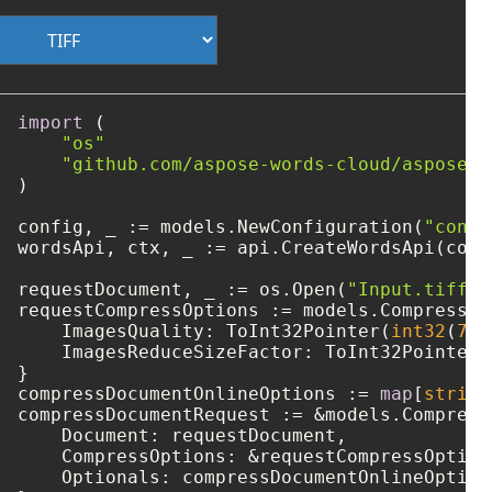
import
 (

"os"
"github.com/aspose-words-cloud/aspose-w
)

config, _ := models.NewConfiguration(
"confi
wordsApi, ctx, _ := api.CreateWordsApi(confi
requestDocument, _ := os.Open(
"Input.tiff"
)

requestCompressOptions := models.CompressOpt
    ImagesQuality: ToInt32Pointer(
int32
(
75
)
    ImagesReduceSizeFactor: ToInt32Pointer(
}

compressDocumentOnlineOptions := 
map
[
string
compressDocumentRequest := &models.Compress
    Document: requestDocument,

    CompressOptions: &requestCompressOptions
    Optionals: compressDocumentOnlineOptions