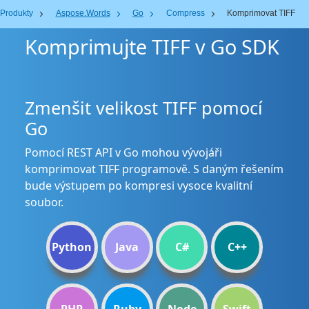
Produkty
Aspose.Words
Go
Compress
Komprimovat TIFF
Komprimujte TIFF v Go SDK
Zmenšit velikost TIFF pomocí
Go
Pomocí REST API v Go mohou vývojáři
komprimovat TIFF programově. S daným řešením
bude výstupem po kompresi vysoce kvalitní
soubor.
Python
Java
C#
C++