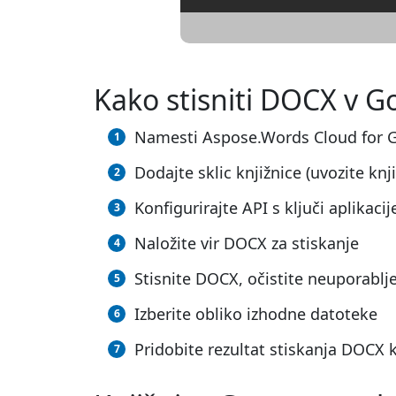
Kako stisniti DOCX v G
Namesti Aspose.Words Cloud for 
Dodajte sklic knjižnice (uvozite knj
Konfigurirajte API s ključi aplikacij
Naložite vir DOCX za stiskanje
Stisnite DOCX, očistite neuporablj
Izberite obliko izhodne datoteke
Pridobite rezultat stiskanja DOCX 