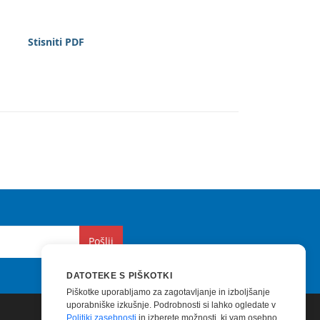
Stisniti PDF
Pošlji
DATOTEKE S PIŠKOTKI
Piškotke uporabljamo za zagotavljanje in izboljšanje
uporabniške izkušnje. Podrobnosti si lahko ogledate v
Politiki zasebnosti
in izberete možnosti, ki vam osebno