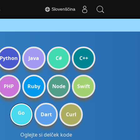
Slovenščina
s
Python
Java
C#
C++
PHP
Ruby
Node
Swift
Go
Dart
Curl
Oglejte si delček kode