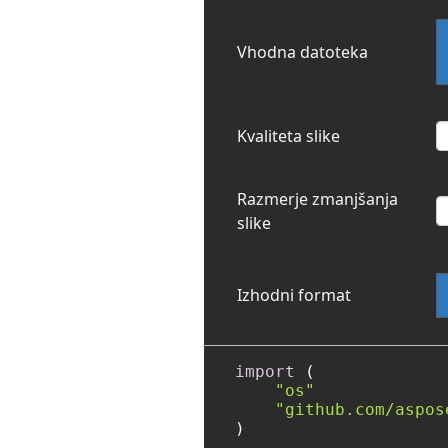
Vhodna datoteka
Kvaliteta slike
Razmerje zmanjšanja
slike
Izhodni format
import
 (

"os"
"github.com/aspos
)
