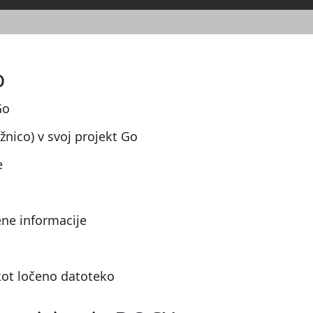
o
Go
ižnico) v svoj projekt Go
e
ene informacije
kot ločeno datoteko