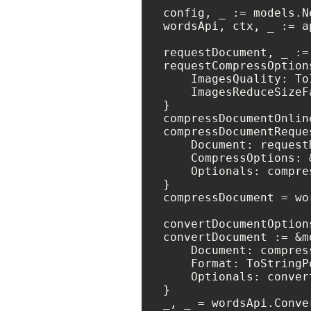
config, _ := models.N
wordsApi, ctx, _ := a
requestDocument, _ :=
requestCompressOption
    ImagesQuality: To
    ImagesReduceSizeF
}

compressDocumentOnlin
compressDocumentReque
    Document: requestD
    CompressOptions: 
    Optionals: compre
}

compressDocument = wo
convertDocumentOption
convertDocument := &m
    Document: compres
    Format: ToStringP
    Optionals: conver
}

_, _ = wordsApi.Conve