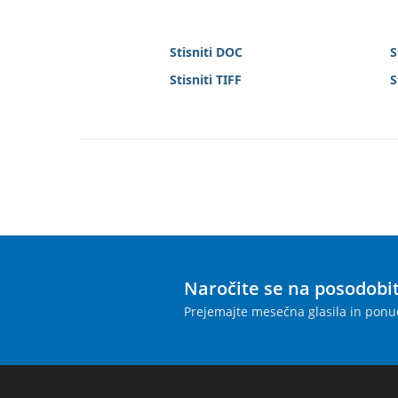
Stisniti DOC
S
Stisniti TIFF
S
Naročite se na posodobi
Prejemajte mesečna glasila in ponu