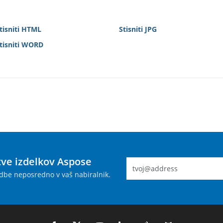
tisniti HTML
Stisniti JPG
tisniti WORD
tve izdelkov Aspose
dbe neposredno v vaš nabiralnik.