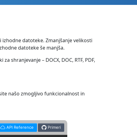
ti izhodne datoteke. Zmanjšanje velikosti
t izhodne datoteke še manjša.
liki za shranjevanje – DOCX, DOC, RTF, PDF,
te našo zmogljivo funkcionalnost in
API Reference
Primeri