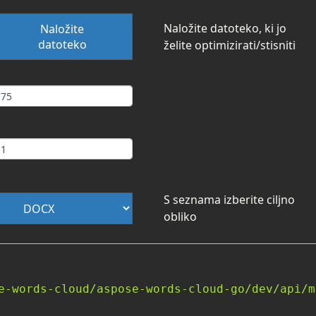
Naložite datoteko, ki jo
Naložite
datoteko
želite optimizirati/stisniti
S seznama izberite ciljno
obliko
e-words-cloud/aspose-words-cloud-go/dev/api/m