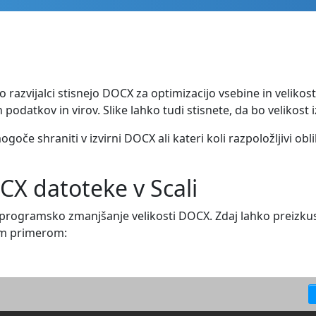
razvijalci stisnejo DOCX za optimizacijo vsebine in velikos
podatkov in virov. Slike lahko tudi stisnete, da bo velikos
ogoče shraniti v izvirni DOCX ali kateri koli razpoložljivi ob
CX datoteke v Scali
ogramsko zmanjšanje velikosti DOCX. Zdaj lahko preizkusi
jim primerom: