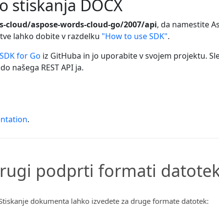
bo stiskanja DOCX
s-cloud/aspose-words-cloud-go/2007/api
, da namestite A
itve lahko dobite v razdelku
"How to use SDK"
.
SDK for Go
iz GitHuba in jo uporabite v svojem projektu. S
do našega REST API ja.
ntation
.
rugi podprti formati datote
Stiskanje dokumenta lahko izvedete za druge formate datotek: