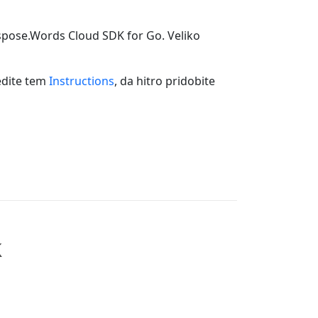
spose.Words Cloud SDK for Go. Veliko
ledite tem
Instructions
, da hitro pridobite
k