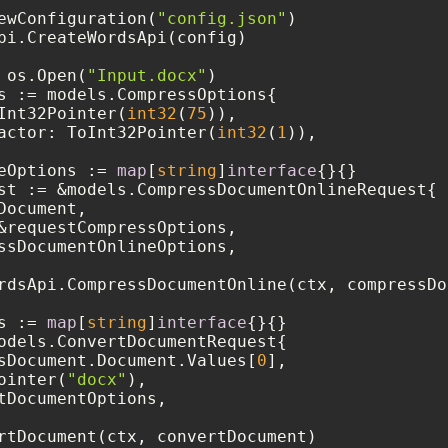
ewConfiguration(
"config.json"
)

pi.CreateWordsApi(config)

 os.Open(
"Input.docx"
)

s := models.CompressOptions{

Int32Pointer(
int32
(
75
)),

actor: ToInt32Pointer(
int32
(
1
)),

eOptions := 
map
[
string
]
interface
{}{}

st := &models.CompressDocumentOnlineRequest{

ocument,

&requestCompressOptions,

ssDocumentOnlineOptions,

rdsApi.CompressDocumentOnline(ctx, compressDo
s := 
map
[
string
]
interface
{}{}

odels.ConvertDocumentRequest{

sDocument.Document.Values[
0
],

ointer(
"docx"
),

tDocumentOptions,

rtDocument(ctx, convertDocument)