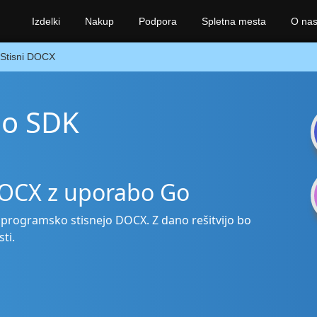
Izdelki
Nakup
Podpora
Spletna mesta
O na
Stisni DOCX
Go SDK
DOCX z uporabo Go
i programsko stisnejo DOCX. Z dano rešitvijo bo
ti.