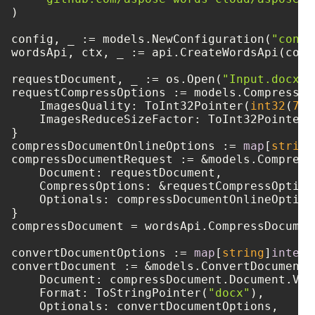
)

config, _ := models.NewConfiguration(
"confi
wordsApi, ctx, _ := api.CreateWordsApi(confi
requestDocument, _ := os.Open(
"Input.docx"
)

requestCompressOptions := models.CompressOpt
    ImagesQuality: ToInt32Pointer(
int32
(
75
)
    ImagesReduceSizeFactor: ToInt32Pointer(
}

compressDocumentOnlineOptions := 
map
[
string
compressDocumentRequest := &models.Compress
    Document: requestDocument,

    CompressOptions: &requestCompressOptions
    Optionals: compressDocumentOnlineOptions
}

compressDocument = wordsApi.CompressDocumen
convertDocumentOptions := 
map
[
string
]
interf
convertDocument := &models.ConvertDocumentRe
    Document: compressDocument.Document.Val
    Format: ToStringPointer(
"docx"
),

    Optionals: convertDocumentOptions,
