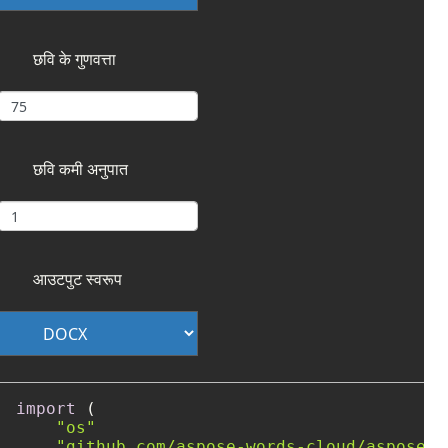
छवि के गुणवत्ता
छवि कमी अनुपात
आउटपुट स्वरूप
import
 (

"os"
"github.com/aspose-words-cloud/aspose-w