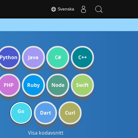
Svenska
Python
Java
C#
C++
PHP
Ruby
Node
Swift
Go
Dart
Curl
Visa kodavsnitt