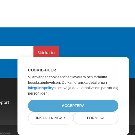
Skicka in
COOKIE-FILER
Vi använder cookies för att leverera och förbättra
besöksupplevelsen. Du kan granska detaljerna i
integritetspolicyn
och välja de alternativ som passar dig
personligen.
pport
|
Betald Konsultation
|
Blogg
|
Webbplatser
|
ACCEPTERA
INSTÄLLNINGAR
FÖRNEKA
ntakter