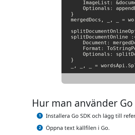
    ImageList: &docume
    Optionals: append
}

mergedDocs, _, _ = wo
splitDocumentOnlineOp
splitDocumentOnline :
    Document: mergedDo
    Format: ToStringP
    Optionals: splitD
}

Hur man använder Go fö
Installera Go SDK och lägg till refe
Öppna text källfilen i Go.