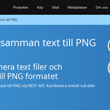
Produkter
Köp
Stöd
Webbplatser
Om oss
text till PNG
å samman text till PNG
era text filer och
till PNG formatet
xt till PNG via REST API. Kombinera enkelt två eller