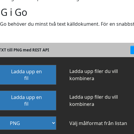
NG i Go
i Go behöver du minst två text källdokument. För en snabbs
XT till PNG med REST API
Ladda upp filer du vill
Ladda upp en
fil
kombinera
Ladda upp filer du vill
Ladda upp en
fil
kombinera
Välj målformat från listan