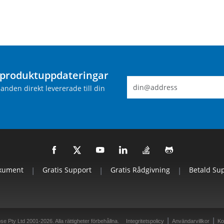
produktuppdateringar
nden direkt levererade till din
kument
|
Gratis Support
|
Gratis Rådgivning
|
Betald Su
|
|
e Pty Ltd 2001-2026. Alla rättigheter förbehållna.
Integritetspolicy
Användarvillkor
Ko