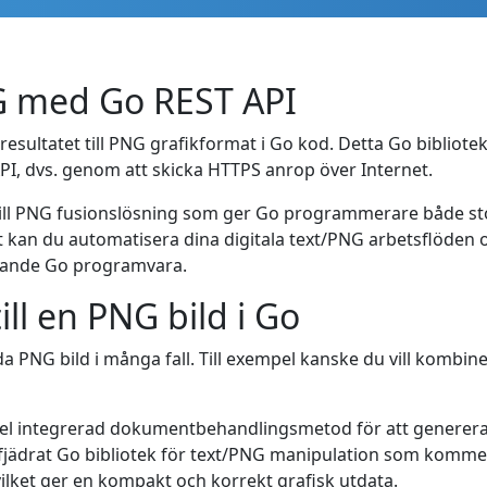
NG med Go REST API
esultatet till PNG grafikformat i Go kod. Detta Go bibliotek
 API, dvs. genom att skicka HTTPS anrop över Internet.
till PNG fusionslösning som ger Go programmerare både stor 
an du automatisera dina digitala text/PNG arbetsflöden oc
betande Go programvara.
ill en PNG bild i Go
a PNG bild i många fall. Till exempel kanske du vill kombine
el integrerad dokumentbehandlingsmetod för att generera P
lfjädrat Go bibliotek för text/PNG manipulation som kommer
ilket ger en kompakt och korrekt grafisk utdata.