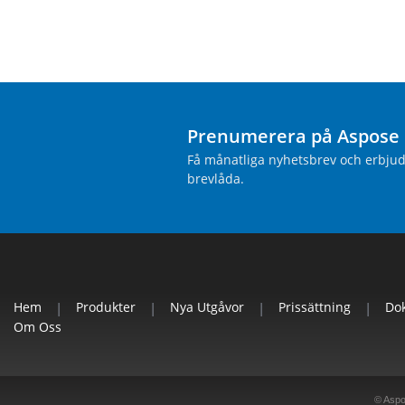
Prenumerera på Aspose 
Få månatliga nyhetsbrev och erbjuda
brevlåda.
Hem
|
Produkter
|
Nya Utgåvor
|
Prissättning
|
Do
Om Oss
© Aspos