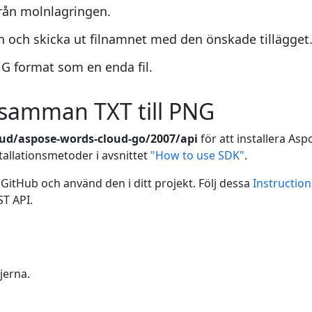
från molnlagringen.
ch skicka ut filnamnet med den önskade tillägget
NG format som en enda fil.
å samman TXT till PNG
oud/aspose-words-cloud-go/2007/api
för att installera As
allationsmetoder i avsnittet
"How to use SDK"
.
 GitHub och använd den i ditt projekt. Följ dessa
Instruction
ST API.
jerna.