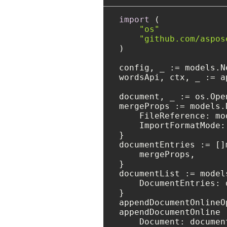
import
 (

"os"
"github.com/aspos
)

config, _ := models.N
wordsApi, ctx, _ := a
document, _ := os.Ope
mergeProps := models.
    FileReference: mo
    ImportFormatMode:
}

documentEntries := []
    mergeProps,

}

documentList := model
    DocumentEntries: 
}

appendDocumentOnlineO
appendDocumentOnline 
    Document: document