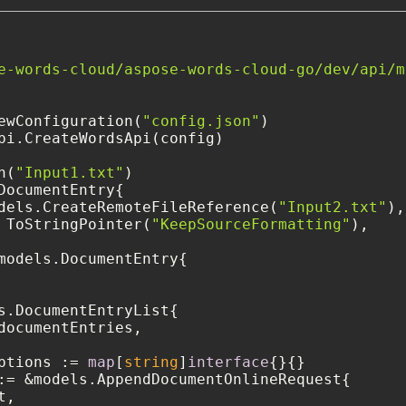
e-words-cloud/aspose-words-cloud-go/dev/api/m
ewConfiguration(
"config.json"
)

pi.CreateWordsApi(config)

n(
"Input1.txt"
)

DocumentEntry{

dels.CreateRemoteFileReference(
"Input2.txt"
),

 ToStringPointer(
"KeepSourceFormatting"
),

models.DocumentEntry{

s.DocumentEntryList{

documentEntries,

ptions := 
map
[
string
]
interface
{}{}

:= &models.AppendDocumentOnlineRequest{

,
