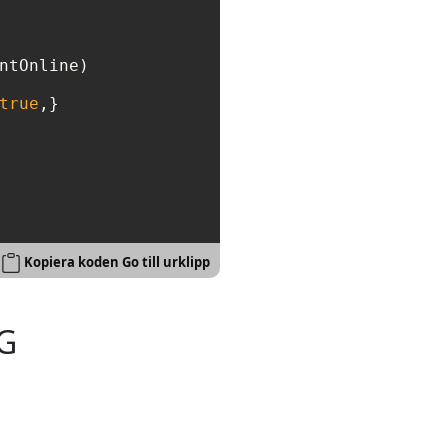
ntOnline)

true
,}

Kopiera koden Go till urklipp
NG