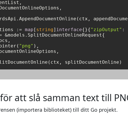
ntList,

DocumentOnlineOptions,

rdsApi.AppendDocumentOnline(ctx, appendDocume
tions := 
map
[
string
]
interface
{}{
"zipOutput"
: 
= &models.SplitDocumentOnlineRequest{

cs,

ointer(
"png"
),

ocumentOnlineOptions,

r att slå samman text till P
rensen (importera biblioteket) till ditt Go projekt.