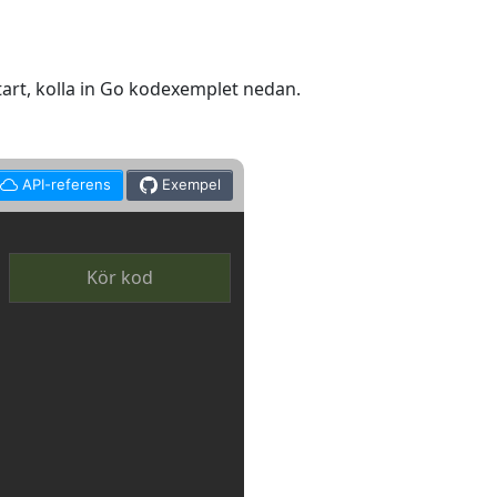
tart, kolla in Go kodexemplet nedan.
API-referens
Exempel
Kör kod