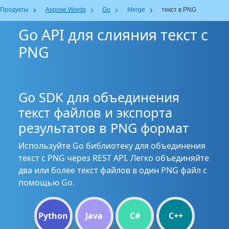
Продукты
Aspose.Words
Go
Merge
текст в PNG
Go API для слияния текст с
PNG
Go SDK для объединения
текст файлов и экспорта
результатов в PNG формат
Используйте Go библиотеку для объединения
текст с PNG через REST API. Легко объединяйте
два или более текст файлов в один PNG файл с
помощью Go.
Python
Java
C#
C++