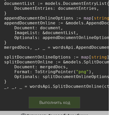
documentList := models.DocumentEntryList{

    DocumentEntries: documentEntries,

}

appendDocumentOnlineOptions := 
map
[
string
]
i
appendDocumentOnline := &models.AppendDocum
    Document: document,

    ImageList: &documentList,

    Optionals: appendDocumentOnlineOptions,

}

mergedDocs, _, _ = wordsApi.AppendDocumentO
splitDocumentOnlineOptions := 
map
[
string
]
in
splitDocumentOnline := &models.SplitDocumen
    Document: mergedDocs,

    Format: ToStringPointer(
"png"
),

    Optionals: splitDocumentOnlineOptions,

}

Выполнить код