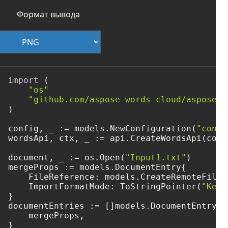
Формат вывода
import
 (

"os"
"github.com/aspose-words-cloud/aspose-w
)

config, _ := models.NewConfiguration(
"confi
wordsApi, ctx, _ := api.CreateWordsApi(confi
document, _ := os.Open(
"Input1.txt"
)

mergeProps := models.DocumentEntry{

    FileReference: models.CreateRemoteFileR
    ImportFormatMode: ToStringPointer(
"Keep
}

documentEntries := []models.DocumentEntry{

    mergeProps,

}
