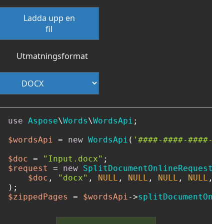
Ladda upp en
fil
Utmatningsformat
use
Aspose
\
Words
\
WordsApi
;

$wordsApi
 = 
new
WordsApi
(
'####-####-####-##
$doc
 = 
"Input.docx"
$request
 = 
new
SplitDocumentOnlineRequest
(

$doc
, 
"docx"
, 
NULL
, 
NULL
, 
NULL
, 
NULL
, 
0
$zippedPages
 = 
$wordsApi
->
splitDocumentOnli