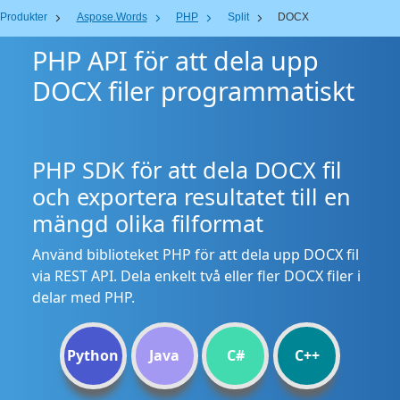
Produkter
Aspose.Words
PHP
Split
DOCX
PHP API för att dela upp
DOCX filer programmatiskt
PHP SDK för att dela DOCX fil
och exportera resultatet till en
mängd olika filformat
Använd biblioteket PHP för att dela upp DOCX fil
via REST API. Dela enkelt två eller fler DOCX filer i
delar med PHP.
Python
Java
C#
C++