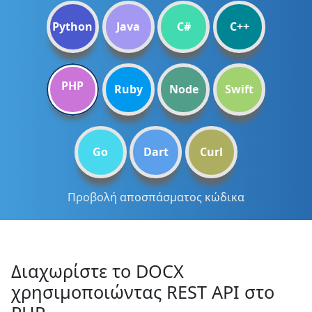
Python
Java
C#
C++
PHP
Ruby
Node
Swift
Go
Dart
Curl
Προβολή αποσπάσματος κώδικα
Διαχωρίστε το DOCX
χρησιμοποιώντας REST API στο