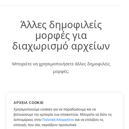
Άλλες δημοφιλείς
μορφές για
διαχωρισμό αρχείων
Μπορείτε να χρησιμοποιήσετε άλλες δημοφιλείς
μορφές:
DOC
ΑΡΧΕΊΑ COOKIE
HTML
Χρησιμοποιούμε cookies για να παραδώσουμε και να
βελτιώσουμε την εμπειρία των επισκεπτών. Μπορείτε να δείτε τις
PDF
λεπτομέρειες στην
Πολιτική Απορρήτου
και να επιλέξετε τις
TXT
επιλογές που σας ταιριάζουν προσωπικά.