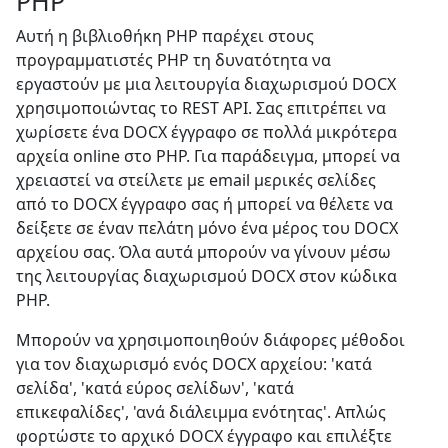
PHP
Αυτή η βιβλιοθήκη PHP παρέχει στους
προγραμματιστές PHP τη δυνατότητα να
εργαστούν με μια λειτουργία διαχωρισμού DOCX
χρησιμοποιώντας το REST API. Σας επιτρέπει να
χωρίσετε ένα DOCX έγγραφο σε πολλά μικρότερα
αρχεία online στο PHP. Για παράδειγμα, μπορεί να
χρειαστεί να στείλετε με email μερικές σελίδες
από το DOCX έγγραφο σας ή μπορεί να θέλετε να
δείξετε σε έναν πελάτη μόνο ένα μέρος του DOCX
αρχείου σας. Όλα αυτά μπορούν να γίνουν μέσω
της λειτουργίας διαχωρισμού DOCX στον κώδικα
PHP.
Μπορούν να χρησιμοποιηθούν διάφορες μέθοδοι
για τον διαχωρισμό ενός DOCX αρχείου: 'κατά
σελίδα', 'κατά εύρος σελίδων', 'κατά
επικεφαλίδες', 'ανά διάλειμμα ενότητας'. Απλώς
φορτώστε το αρχικό DOCX έγγραφο και επιλέξτε