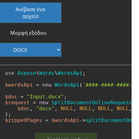
Ανέβασε ένα
αρχείο
Μορφή εξόδου
use
Aspose
\
Words
\
WordsApi
;

$wordsApi
 = 
new
WordsApi
(
'####-####-####-##
$doc
 = 
"Input.docx"
$request
 = 
new
SplitDocumentOnlineRequest
(

$doc
, 
"docx"
, 
NULL
, 
NULL
, 
NULL
, 
NULL
, 
0
$zippedPages
 = 
$wordsApi
->
splitDocumentOnli