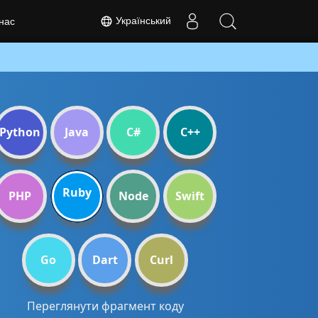
Український
нас
Python
Java
C#
C++
Ruby
PHP
Node
Swift
Go
Dart
Curl
Переглянути фрагмент коду