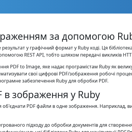
браженням за допомогою Rub
 результат у графічний формат у Ruby коді. Ця бібліоте
опомогою REST API, тобто шляхом передачі викликів HTT
ня PDF to Image, яке надає програмістам Ruby як велику 
оматизувати свої цифрові PDF/зображення робочі процес
рограмне забезпечення Ruby для обробки PDF.
F в зображення у Ruby
 об'єднати PDF файли в одне зображення. Наприклад, ви
грованого підходу до обробки документів для створення 