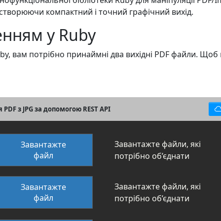
функціональної бібліотеки Ruby для маніпуляції PDF/I
, створюючи компактний і точний графічний вихід.
енням у Ruby
y, вам потрібно принаймні два вихідні PDF файли. Щоб
 PDF з JPG за допомогою REST API
Завантажте файли, які
Завантажте
файл
потрібно об’єднати
Завантажте файли, які
Завантажте
файл
потрібно об’єднати