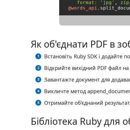
format:
'jpg'
, 
zip
@words_api
Як об'єднати PDF в з
Встановіть Ruby SDK і додайте по
Відкрийте вихідний PDF файл на 
Завантажте документ для додава
Викличте метод append_document
Отримайте об’єднаний результат
Бібліотека Ruby для 