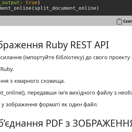
_output:
true
Скоп
ображення Ruby REST API
силання (імпортуйте бібліотеку) до свого проекту 
Ruby.
ння з хмарного сховища.
_online(), передавши ім'я вихідного файлу з нео
 у зображення форматі як один файл.
об’єднання PDF з ЗОБРАЖЕНН