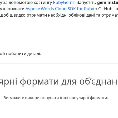
by за допомогою хостингу
RubyGems
. Запустіть
gem insta
ну клонувати
Aspose.Words Cloud SDK for Ruby
з GitHub і 
 щоб швидко отримати необхідні облікові дані та отрима
щоб побачити деталі.
ярні формати для об’єднан
Ви можете використовувати інші популярні формати: