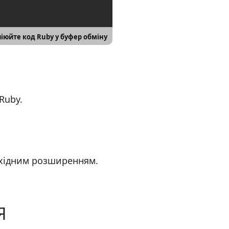
іюйте код Ruby у буфер обміну
Ruby.
бхідним розширенням.
Я