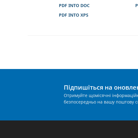
PDF INTO DOC
P
PDF INTO XPS
Підпишіться на оновле
Отримуйте щомісячні інформаційн
безпосередньо на вашу поштову с