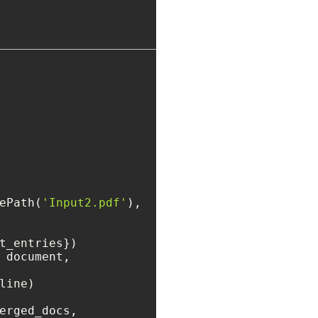
ePath(
'Input2.pdf'
),

t_entries})

 document, 

line)

erged_docs, 
