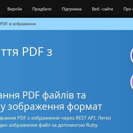
Вироби
Придбати
Підтримка
Веб -сайти
Про 
PDF в зображення
ття PDF з
ання PDF файлів та
у у зображення формат
єднання PDF з зображення через REST API. Легко
 один зображення файл за допомогою Ruby.