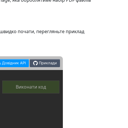
mage, яка оброблятиме набір PDF файлів
 швидко почати, перегляньте приклад
Довідник API
Приклади
Виконати код