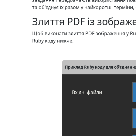
завдання передбачають використання повно
та об'єднує їх разом у найкоротші терміни
Злиття PDF із зображ
Щоб виконати злиття PDF зображення у Rub
Ruby коду нижче.
Приклад Ruby коду для об’єднання
Вхідні файли