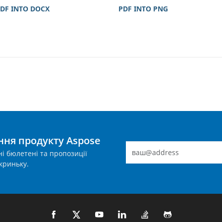
DF INTO DOCX
PDF INTO PNG
ння продукту Aspose
і бюлетені та пропозиції
криньку.