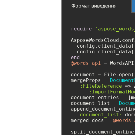
Формат виведення
require
'aspose_words
AsposeWordsCloud.conf
  config.client_data[
  config.client_data[
end
@words_api
 = WordsAPI.
document = File.open(
mergeProps = 
Document
:FileReference
 => 
:ImportFormatMo
document_entries = [m
document_list = 
Docum
append_document_onlin
document_list:
 doc
merged_docs = 
@words_
split_document_online