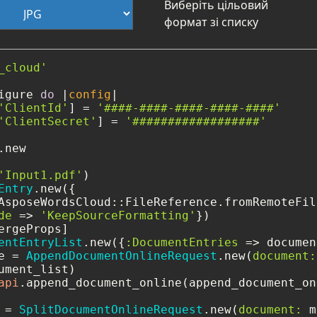
Виберіть цільовий
формат зі списку
_cloud'
igure 
do
 |
config
|

'ClientId'
] = 
'####-####-####-####-####'
'ClientSecret'
] = 
'##################'
new

'Input1.pdf'
)

Entry
.new({

AsposeWordsCloud::FileReference.fromRemoteFil
de
 => 
'KeepSourceFormatting'
})

ergeProps]

entEntryList
.new({
:DocumentEntries
 => documen
e = 
AppendDocumentOnlineRequest
.new(
document:
ument_list)

api
.append_document_online(append_document_on
 = 
SplitDocumentOnlineRequest
.new(
document:
 m