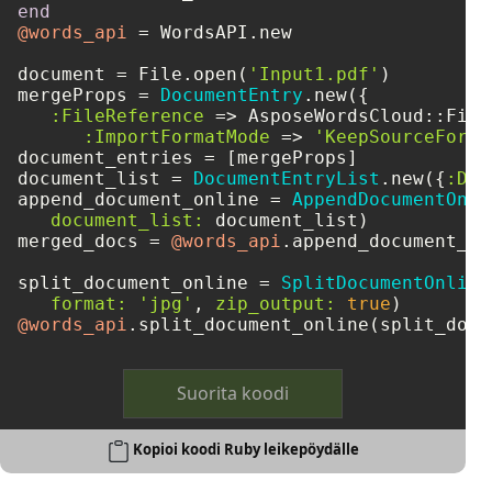
end
@words_api
 = WordsAPI.new

document = File.open(
'Input1.pdf'
)

mergeProps = 
DocumentEntry
.new({

:FileReference
 => AsposeWordsCloud::File
:ImportFormatMode
 => 
'KeepSourceForma
document_entries = [mergeProps]

document_list = 
DocumentEntryList
.new({
:Doc
append_document_online = 
AppendDocumentOnli
document_list:
 document_list)

merged_docs = 
@words_api
.append_document_on
split_document_online = 
SplitDocumentOnline
format:
'jpg'
, 
zip_output:
true
@words_api
Suorita koodi
Kopioi koodi Ruby leikepöydälle