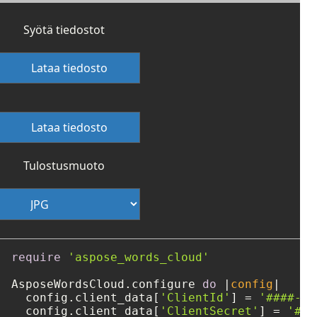
Syötä tiedostot
Lataa tiedosto
Lataa tiedosto
Tulostusmuoto
require
'aspose_words_cloud'
AsposeWordsCloud.configure 
do
 |
config
|

  config.client_data[
'ClientId'
] = 
'####-##
  config.client_data[
'ClientSecret'
] = 
'###