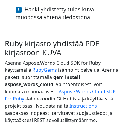
Hanki yhdistetty tulos kuva
muodossa yhtenä tiedostona.
Ruby kirjasto yhdistää PDF
kirjastoon KUVA
Asenna Aspose.Words Cloud SDK for Ruby
käyttämällä
RubyGems
isännöintipalvelua. Asenna
paketti suorittamalla
gem install
aspose_words_cloud
. Vaihtoehtoisesti voit
kloonata manuaalisesti
Aspose.Words Cloud SDK
for Ruby
-lähdekoodin GitHubista ja käyttää sitä
projektissasi. Noudata näitä
Instructions
saadaksesi nopeasti tarvittavat suojaustiedot ja
käyttääksesi REST sovellusliittymäämme.