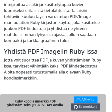
integroitua asiakirjankäsittelytapaa kuvien
luomiseksi erilaisista tietolähteistä. Tällaisiin
tehtäviin kuuluu täysin varustetun PDF/Image
manipulation Ruby kirjaston käyttö, joka käsittelee
joukon PDF tiedostoja ja yhdistää ne yhteen
mahdollisimman lyhyessä ajassa, jolloin saadaan
kompakti ja tarkka graafinen tulos.
Yhdistä PDF Imageiin Ruby issa
Jotta voit suorittaa PDF ja kuvan yhdistämisen Ruby
issa, tarvitset vähintään kaksi PDF lähdetiedostoa.
Aloita nopeasti tutustumalla alla olevaan Ruby
koodiesimerkkiin.
API-viite
Ruby koodiesimerkki PDF
yhdistämiseksi JPG REST API avulla
Esimerkkejä