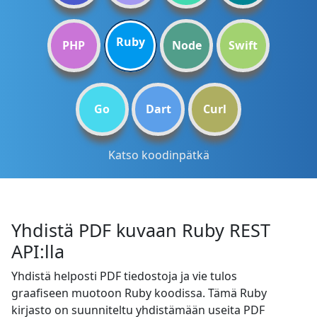
Ruby
PHP
Node
Swift
Go
Dart
Curl
Katso koodinpätkä
Yhdistä PDF kuvaan Ruby REST
API:lla
Yhdistä helposti PDF tiedostoja ja vie tulos
graafiseen muotoon Ruby koodissa. Tämä Ruby
kirjasto on suunniteltu yhdistämään useita PDF