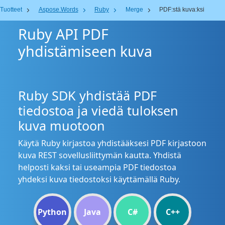
Tuotteet
Aspose.Words
Ruby
Merge
PDF:stä kuva:ksi
Ruby API PDF
yhdistämiseen kuva
Ruby SDK yhdistää PDF
tiedostoa ja viedä tuloksen
kuva muotoon
Käytä Ruby kirjastoa yhdistääksesi PDF kirjastoon
kuva REST sovellusliittymän kautta. Yhdistä
helposti kaksi tai useampia PDF tiedostoa
yhdeksi kuva tiedostoksi käyttämällä Ruby.
Python
Java
C#
C++