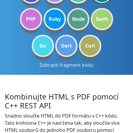
PHP
Ruby
Node
Swift
Go
Dart
Curl
Zobrazit fragment kódu
Kombinujte HTML s PDF pomocí
C++ REST API
Snadno sloučte HTML do PDF formátu v C++ kódu.
Tato knihovna C++ je navržena tak, aby sloučila více
HTML souborů do jednoho PDF souboru pomocí