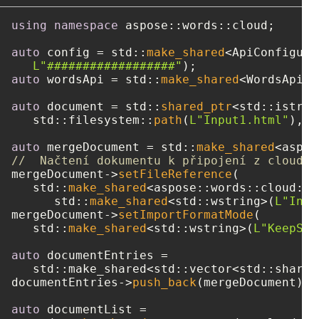
using
namespace
 aspose::words::cloud;

auto
 config = std::
make_shared
<ApiConfigura
L"##################"
auto
 wordsApi = std::
make_shared
<WordsApi>(
auto
 document = std::
shared_ptr
<std::istrea
   std::filesystem::
path
(
L"Input1.html"
), s
auto
 mergeDocument = std::
make_shared
//  Načtení dokumentu k připojení z cloudov
mergeDocument->
setFileReference
(

   std::
make_shared
<aspose::words::cloud::m
      std::
make_shared
<std::wstring>(
L"Inpu
mergeDocument->
setImportFormatMode
(

   std::
make_shared
<std::wstring>(
L"KeepSou
auto
 documentEntries = 

   std::make_shared<std::vector<std::shared
documentEntries->
push_back
(mergeDocument);

auto
 documentList = 
