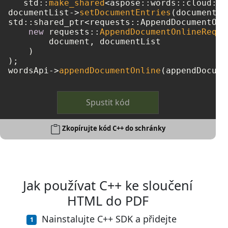
   std::
make_shared
<aspose::words::cloud::m
documentList->
setDocumentEntries
(documentEn
std::shared_ptr<requests::AppendDocumentOnl
new
 requests::
AppendDocumentOnlineReque
        document, documentList

    )

);

wordsApi->
appendDocumentOnline
Spustit kód
Zkopírujte kód C++ do schránky
Jak používat C++ ke sloučení
HTML do PDF
Nainstalujte C++ SDK a přidejte