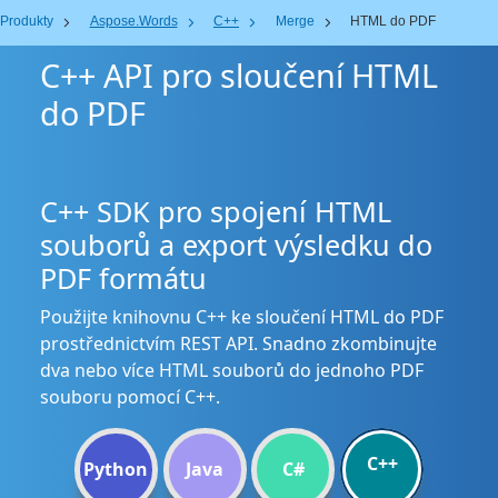
Produkty
Aspose.Words
C++
Merge
HTML do PDF
C++ API pro sloučení HTML
do PDF
C++ SDK pro spojení HTML
souborů a export výsledku do
PDF formátu
Použijte knihovnu C++ ke sloučení HTML do PDF
prostřednictvím REST API. Snadno zkombinujte
dva nebo více HTML souborů do jednoho PDF
souboru pomocí C++.
C++
Python
Java
C#