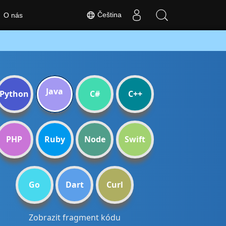
Čeština
O nás
Java
Python
C#
C++
PHP
Ruby
Node
Swift
Go
Dart
Curl
Zobrazit fragment kódu