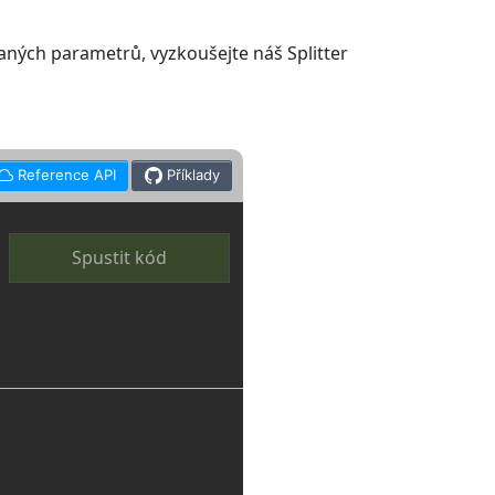
aných parametrů, vyzkoušejte náš Splitter
Reference API
Příklady
Spustit kód