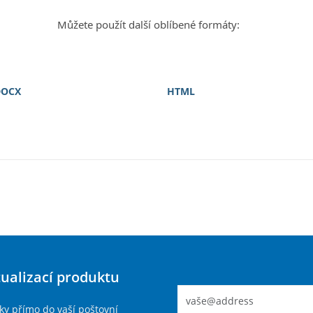
Můžete použít další oblíbené formáty:
DOCX
HTML
tualizací produktu
ky přímo do vaší poštovní