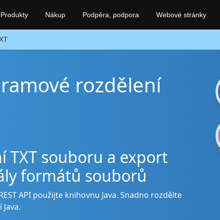
Produkty
Nákup
Podpěra, podpora
Webové stránky
XT
gramové rozdělení
ní TXT souboru a export
kály formátů souborů
REST API použijte knihovnu Java. Snadno rozdělte
 Java.