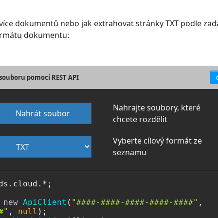
o více dokumentů nebo jak extrahovat stránky TXT podle zad
formátu dokumentu:
T souboru pomocí REST API
Nahrajte soubory, které
Nahrát soubor
chcete rozdělit
Vyberte cílový formát ze
seznamu
ds.cloud.*;

new
ApiClient
(
"####-####-####-####-####"
,

#"
, 
null