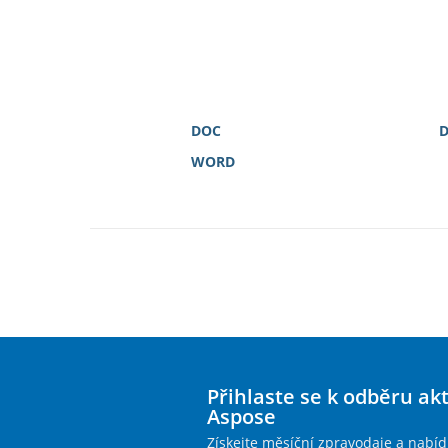
DOC
WORD
Přihlaste se k odběru ak
Aspose
Získejte měsíční zpravodaje a nabíd