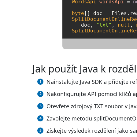
WordsApi
wordsApi
=
n
byte
[] doc = Files.re
SplitDocumentOnlineRe
   doc, 
"txt"
, 
null
, 
SplitDocumentOnlineRe
Jak použít Java k rozd
Nainstalujte Java SDK a přidejte re
Nakonfigurujte API pomocí klíčů a
Otevřete zdrojový TXT soubor v Jav
Zavolejte metodu splitDocumentOn
Získejte výsledek rozdělení jako s