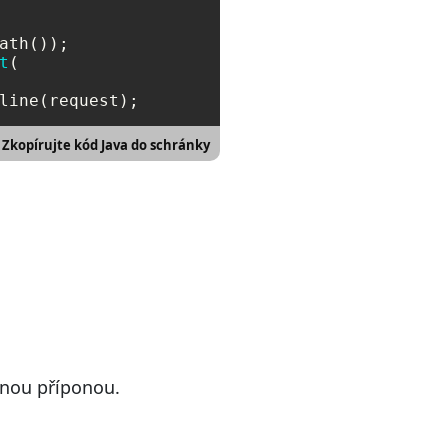
t
(

line(request);
Zkopírujte kód Java do schránky
anou příponou.