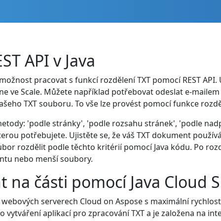
ST API v Java
 možnost pracovat s funkcí rozdělení TXT pomocí REST API.
e ve Scale. Můžete například potřebovat odeslat e-mailem
ašeho TXT souboru. To vše lze provést pomocí funkce rozděl
tody: 'podle stránky', 'podle rozsahu stránek', 'podle nadpi
erou potřebujete. Ujistěte se, že váš TXT dokument použí
bor rozdělit podle těchto kritérií pomocí Java kódu. Po r
ntu nebo menší soubory.
 na části pomocí Java Cloud 
 webových serverech Cloud on Aspose s maximální rychlost
 vytváření aplikací pro zpracování TXT a je založena na int