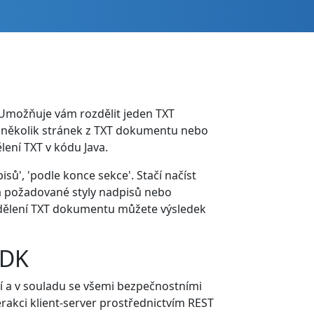
 Umožňuje vám rozdělit jeden TXT
 několik stránek z TXT dokumentu nebo
ení TXT v kódu Java.
sů', 'podle konce sekce'. Stačí načíst
vá požadované styly nadpisů nebo
ozdělení TXT dokumentu můžete výsledek
SDK
í a v souladu se všemi bezpečnostními
erakci klient-server prostřednictvím REST