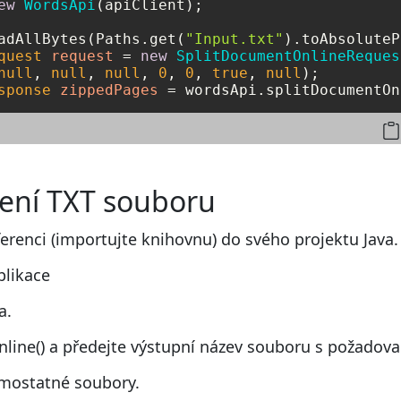
ew
WordsApi
(apiClient);

adAllBytes(Paths.get(
"Input.txt"
quest
request
=
new
SplitDocumentOnlineReques
null
, 
null
, 
null
, 
0
, 
0
, 
true
, 
null
sponse
zippedPages
=
 wordsApi.splitDocumentOn
ělení TXT souboru
ferenci (importujte knihovnu) do svého projektu Java.
plikace
a.
line() a předejte výstupní název souboru s požadov
amostatné soubory.