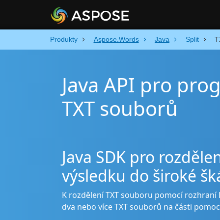
Produkty
Aspose.Words
Java
Split
T
Java API pro pro
TXT souborů
Java SDK pro rozděle
výsledku do široké š
K rozdělení TXT souboru pomocí rozhraní 
dva nebo více TXT souborů na části pomocí