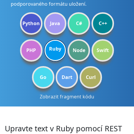
podporovaného formátu uložení.
Python
Java
C#
C++
Ruby
PHP
Node
Swift
Go
Dart
Curl
Zobrazit fragment kódu
Upravte text v Ruby pomocí REST