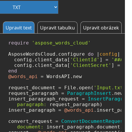
Upravit text
Upravit tabulku
Upravit obrázek
require
'aspose_words_cloud'
AsposeWordsCloud.configure 
do
 |
config
|

  config.client_data[
'ClientId'
] = 
'####-#
  config.client_data[
'ClientSecret'
] = 
'##
end
@words_api
 = WordsAPI.new

request_document = File.open(
'Input.txt'
)

request_paragraph = 
ParagraphInsert
.new({
:
insert_paragraph_request = 
InsertParagraph
paragraph:
 request_paragraph)

insert_paragraph = 
@words_api
.insert_parag
convert_request = 
ConvertDocumentRequest
.n
document:
 insert_paragraph.document.val