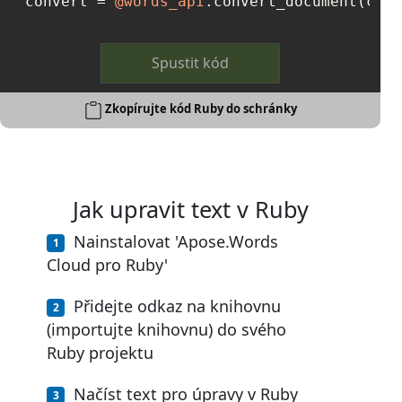
convert = 
@words_api
.convert_document(conv
Spustit kód
Zkopírujte kód Ruby do schránky
Jak upravit text v Ruby
Nainstalovat 'Apose.Words
Cloud pro Ruby'
Přidejte odkaz na knihovnu
(importujte knihovnu) do svého
Ruby projektu
Načíst text pro úpravy v Ruby