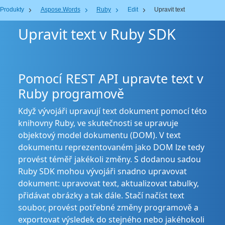
Produkty
Aspose.Words
Ruby
Edit
Upravit text
Upravit text v Ruby SDK
Pomocí REST API upravte text v
Ruby programově
Když vývojáři upravují text dokument pomocí této
knihovny Ruby, ve skutečnosti se upravuje
objektový model dokumentu (DOM). V text
dokumentu reprezentovaném jako DOM lze tedy
provést téměř jakékoli změny. S dodanou sadou
Ruby SDK mohou vývojáři snadno upravovat
dokument: upravovat text, aktualizovat tabulky,
přidávat obrázky a tak dále. Stačí načíst text
soubor, provést potřebné změny programově a
exportovat výsledek do stejného nebo jakéhokoli