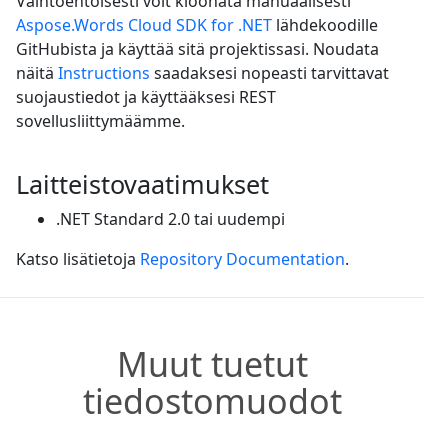
Vaihtoehtoisesti voit kloonata manuaalisesti
Aspose.Words Cloud SDK for .NET
lähdekoodille
GitHubista ja käyttää sitä projektissasi. Noudata
näitä
Instructions
saadaksesi nopeasti tarvittavat
suojaustiedot ja käyttääksesi REST
sovellusliittymäämme.
Laitteistovaatimukset
.NET Standard 2.0 tai uudempi
Katso lisätietoja
Repository Documentation
.
Muut tuetut
tiedostomuodot