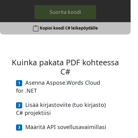
Suorita koodi
Kopioi koodi C# leikepöydälle
Kuinka pakata PDF kohteessa
C#
Asenna Aspose.Words Cloud
for .NET
Lisää kirjastoviite (tuo kirjasto)
C# projektiisi
Määritä API sovellusavaimillasi