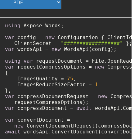
using
 Aspose.Words;

var
 config = 
new
 Configuration { ClientId =
   ClientSecret = 
"##################"
var
 wordsApi = 
new
 WordsApi(config);

using
var
 requestDocument = File.OpenRead(
"
var
 requestCompressOptions = 
new
 CompressOp
{

    ImagesQuality = 
75
,

    ImagesReduceSizeFactor = 
1
var
 compressDocumentRequest = 
new
 CompressD
var
 compressDocument = 
await
 wordsApi.Compr
var
 convertDocument =

new
 ConvertDocumentRequest(compressDocum
await
 wordsApi.ConvertDocument(convertDocum