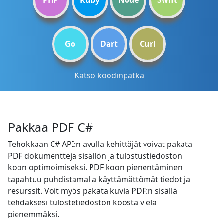
PHP
Ruby
Node
Swift
Go
Dart
Curl
Katso koodinpätkä
Pakkaa PDF C#
Tehokkaan C# API:n avulla kehittäjät voivat pakata
PDF dokumentteja sisällön ja tulostustiedoston
koon optimoimiseksi. PDF koon pienentäminen
tapahtuu puhdistamalla käyttämättömät tiedot ja
resurssit. Voit myös pakata kuvia PDF:n sisällä
tehdäksesi tulostetiedoston koosta vielä
pienemmäksi.