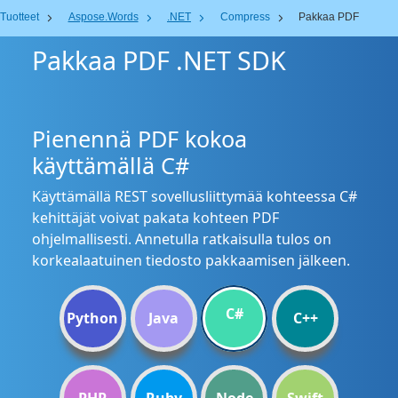
Tuotteet
Aspose.Words
.NET
Compress
Pakkaa PDF
Pakkaa PDF .NET SDK
Pienennä PDF kokoa
käyttämällä C#
Käyttämällä REST sovellusliittymää kohteessa C#
kehittäjät voivat pakata kohteen PDF
ohjelmallisesti. Annetulla ratkaisulla tulos on
korkealaatuinen tiedosto pakkaamisen jälkeen.
C#
Python
Java
C++