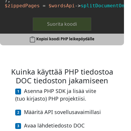
$zippedPages
 = 
$wordsApi
->
splitDocumentOnli
Suorita koodi
Kopioi koodi PHP leikepöydälle
Kuinka käyttää PHP tiedostoa
DOC tiedoston jakamiseen
Asenna PHP SDK ja lisää viite
(tuo kirjasto) PHP projektiisi.
Määritä API sovellusavaimillasi
Avaa lähdetiedosto DOC