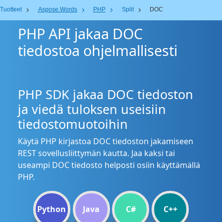
Tuotteet
Aspose.Words
PHP
Split
DOC
PHP API jakaa DOC
tiedostoa ohjelmallisesti
PHP SDK jakaa DOC tiedoston
ja viedä tuloksen useisiin
tiedostomuotoihin
Käytä PHP kirjastoa DOC tiedoston jakamiseen
REST sovellusliittymän kautta. Jaa kaksi tai
useampi DOC tiedosto helposti osiin käyttämällä
PHP.
Python
Java
C#
C++