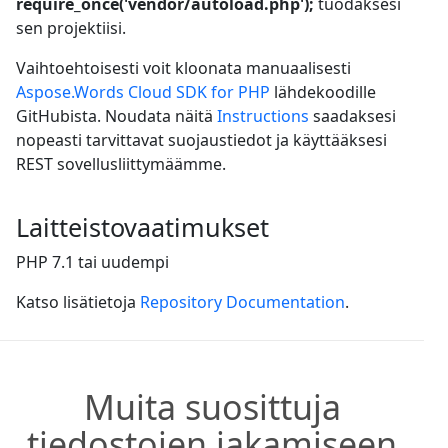
require_once('vendor/autoload.php');
tuodaksesi
sen projektiisi.
Vaihtoehtoisesti voit kloonata manuaalisesti
Aspose.Words Cloud SDK for PHP
lähdekoodille
GitHubista. Noudata näitä
Instructions
saadaksesi
nopeasti tarvittavat suojaustiedot ja käyttääksesi
REST sovellusliittymäämme.
Laitteistovaatimukset
PHP 7.1 tai uudempi
Katso lisätietoja
Repository Documentation
.
Muita suosittuja
tiedostojen jakamiseen