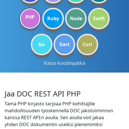
PHP
Ruby
Node
Swift
Go
Dart
Curl
Katso koodinpätkä
Jaa DOC REST API PHP
Tämä PHP kirjasto tarjoaa PHP kehittäjille
mahdollisuuden työskennellä DOC jakotoiminnon
kanssa REST API:n avulla. Sen avulla voit jakaa
yhden DOC dokumentin useiksi pienemmiksi