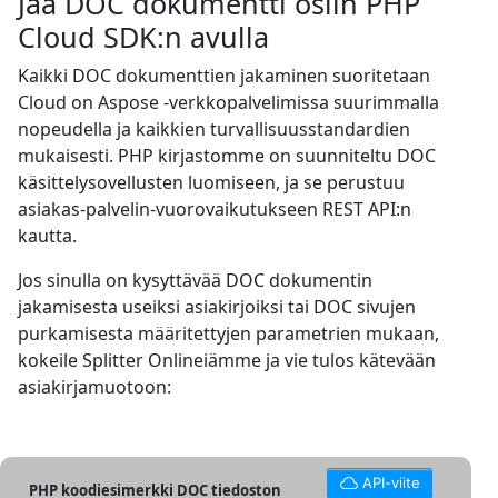
Jaa DOC dokumentti osiin PHP
Cloud SDK:n avulla
Kaikki DOC dokumenttien jakaminen suoritetaan
Cloud on Aspose -verkkopalvelimissa suurimmalla
nopeudella ja kaikkien turvallisuusstandardien
mukaisesti. PHP kirjastomme on suunniteltu DOC
käsittelysovellusten luomiseen, ja se perustuu
asiakas-palvelin-vuorovaikutukseen REST API:n
kautta.
Jos sinulla on kysyttävää DOC dokumentin
jakamisesta useiksi asiakirjoiksi tai DOC sivujen
purkamisesta määritettyjen parametrien mukaan,
kokeile Splitter Onlineiämme ja vie tulos kätevään
asiakirjamuotoon:
API-viite
PHP koodiesimerkki DOC tiedoston