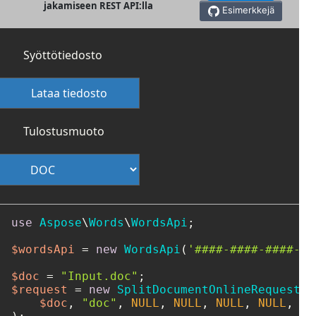
jakamiseen REST API:lla
Esimerkkejä
Syöttötiedosto
Lataa tiedosto
Tulostusmuoto
use
Aspose
\
Words
\
WordsApi
;

$wordsApi
 = 
new
WordsApi
(
'####-####-####-##
$doc
 = 
"Input.doc"
$request
 = 
new
SplitDocumentOnlineRequest
(

$doc
, 
"doc"
, 
NULL
, 
NULL
, 
NULL
, 
NULL
, 
0
,