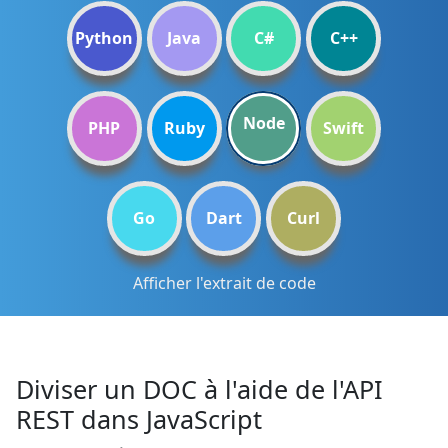
Python
Java
C#
C++
Node
PHP
Ruby
Swift
Go
Dart
Curl
Afficher l'extrait de code
Diviser un DOC à l'aide de l'API
REST dans JavaScript