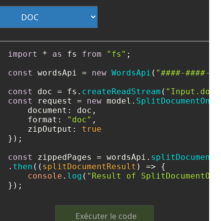
import
 * 
as
 fs 
from
"fs"
;

const
 wordsApi = 
new
WordsApi
(
"####-####-##
const
 doc = fs.
createReadStream
(
"Input.doc"
const
 request = 
new
 model.
SplitDocumentOnli
document
: doc,

format
: 
"doc"
,

zipOutput
: 
true
});

const
 zippedPages = wordsApi.
splitDocumentO
.
then
(
(
splitDocumentResult
) =>
 {

console
.
log
(
"Result of SplitDocumentOnl
});
Exécuter le code