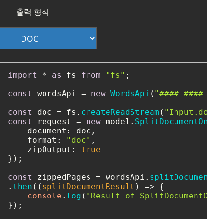
출력 형식
import
 * 
as
 fs 
from
"fs"
;

const
 wordsApi = 
new
WordsApi
(
"####-####-##
const
 doc = fs.
createReadStream
(
"Input.doc"
const
 request = 
new
 model.
SplitDocumentOnli
document
: doc,

format
: 
"doc"
,

zipOutput
: 
true
});

const
 zippedPages = wordsApi.
splitDocumentO
.
then
(
(
splitDocumentResult
) =>
 {

console
.
log
(
"Result of SplitDocumentOnl
});