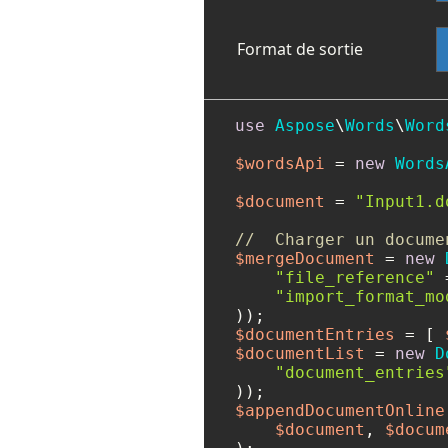
Format de sortie
use
Aspose
\
Words
\
Word
$wordsApi
 = 
new
Words
$document
 = 
"Input1.d
//  Charger un docume
$mergeDocument
 = 
new
"file_reference"
 
"import_format_mo
$documentEntries
 = [ 
$documentList
 = 
new
D
"document_entries
$appendDocumentOnline
$document
, 
$docum