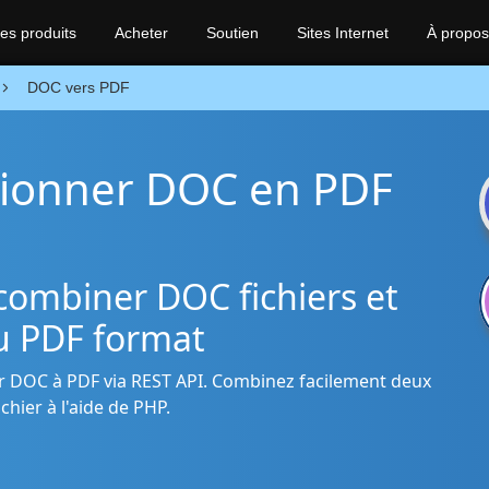
es produits
Acheter
Soutien
Sites Internet
À propos
DOC vers PDF
sionner DOC en PDF
ombiner DOC fichiers et
au PDF format
er DOC à PDF via REST API. Combinez facilement deux
chier à l'aide de PHP.