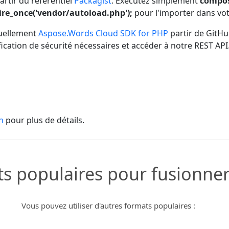
artir du référentiel
Packagist
. Exécutez simplement
compos
ire_once('vendor/autoload.php');
pour l'importer dans vot
uellement
Aspose.Words Cloud SDK for PHP
partir de GitHu
ication de sécurité nécessaires et accéder à notre REST API
n
pour plus de détails.
s populaires pour fusionner 
Vous pouvez utiliser d'autres formats populaires :