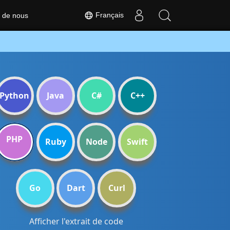
Français
 de nous
Python
Java
C#
C++
PHP
Ruby
Node
Swift
Go
Dart
Curl
Afficher l'extrait de code