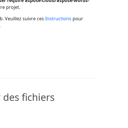
er require aspose-cloud/aspose-words-
re projet.
b. Veuillez suivre ces
Instructions
pour
.
des fichiers