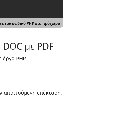
τε τον κωδικό PHP στο πρόχειρο
η DOC με PDF
ο έργο PHP.
ην απαιτούμενη επέκταση.