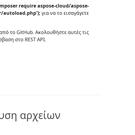
mposer require aspose-cloud/aspose-
r/autoload.php');
για να το εισαγάγετε
από το GitHub. Ακολουθήστε αυτές τις
σβαση στο REST API.
ευση αρχείων