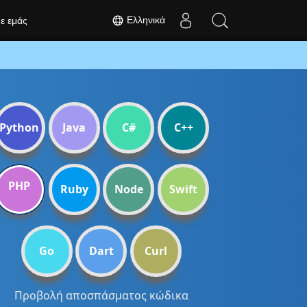
Ελληνικά
με εμάς
Python
Java
C#
C++
PHP
Ruby
Node
Swift
Go
Dart
Curl
Προβολή αποσπάσματος κώδικα