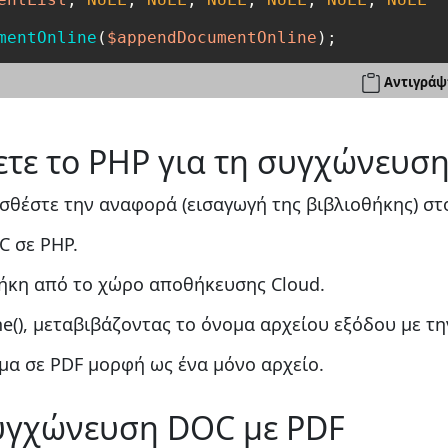
mentOnline
(
$appendDocumentOnline
Αντιγράψ
τε το PHP για τη συγχώνευσ
σθέστε την αναφορά (εισαγωγή της βιβλιοθήκης) στ
C σε PHP.
ήκη από το χώρο αποθήκευσης Cloud.
(), μεταβιβάζοντας το όνομα αρχείου εξόδου με τ
α σε PDF μορφή ως ένα μόνο αρχείο.
συγχώνευση DOC με PDF