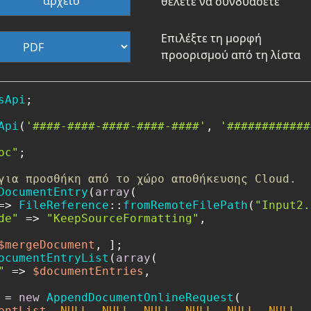
αρχείο
θέλετε να συνδυάσετε
Επιλέξτε τη μορφή
προορισμού από τη λίστα
sApi
;

Api
(
'####-####-####-####-####'
, 
'############
oc"
;

για προσθήκη από το χώρο αποθήκευσης Cloud.
DocumentEntry
(
array
(

=> 
FileReference
::
fromRemoteFilePath
(
"Input2.
de"
 => 
"KeepSourceFormatting"
,

$mergeDocument
ocumentEntryList
(
array
(

"
 => 
$documentEntries
,

 = 
new
AppendDocumentOnlineRequest
(

entList
, 
NULL
, 
NULL
, 
NULL
, 
NULL
, 
NULL
, 
NULL