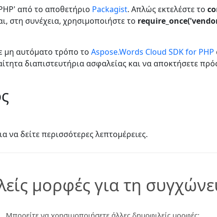
 PHP' από το αποθετήριο
Packagist
. Απλώς εκτελέστε το
co
αι, στη συνέχεια, χρησιμοποιήστε το
require_once('vendo
ε μη αυτόματο τρόπο το
Aspose.Words Cloud SDK for PHP
αίτητα διαπιστευτήρια ασφαλείας και να αποκτήσετε πρό
ος
ια να δείτε περισσότερες λεπτομέρειες.
λείς μορφές για τη συγχών
Μπορείτε να χρησιμοποιήσετε άλλες δημοφιλείς μορφές: