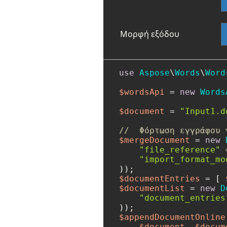
Μορφή εξόδου
use
Aspose
\
Words
\
Word
$wordsApi
 = 
new
Words
$document
 = 
"Input1.d
//  Φόρτωση εγγράφου 
$mergeDocument
 = 
new
"file_reference"
 
"import_format_mo
$documentEntries
 = [ 
$documentList
 = 
new
D
"document_entries
$appendDocumentOnline
$document
, 
$docum