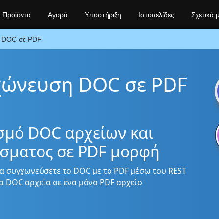
Προϊόντα
Αγορά
Υποστήριξη
Ιστοσελίδες
Σχετικά 
DOC σε PDF
χώνευση DOC σε PDF
σμό DOC αρχείων και
έσματος σε PDF μορφή
α συγχωνεύσετε το DOC με το PDF μέσω του REST
α DOC αρχεία σε ένα μόνο PDF αρχείο